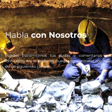
Habla
con Nosotros
Puedes transmitirnos tus dudas o comentarios a t
formulario o si lo prefieres puedes comunicarte con nos
de los siguientes canales:
comercial@colrieles.com
+57 (1) 8524897
+57 (1) 311 639 9008
Cl. 2 #12-4, Zipaquirá, Cundinamarca