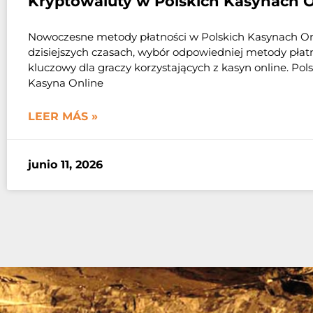
Kryptowaluty w Polskich Kasynach O
Nowoczesne metody płatności w Polskich Kasynach O
dzisiejszych czasach, wybór odpowiedniej metody płatn
kluczowy dla graczy korzystających z kasyn online. Pols
Kasyna Online
LEER MÁS »
junio 11, 2026