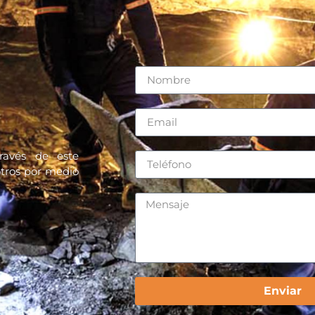
ravés de este
otros por medio
Enviar