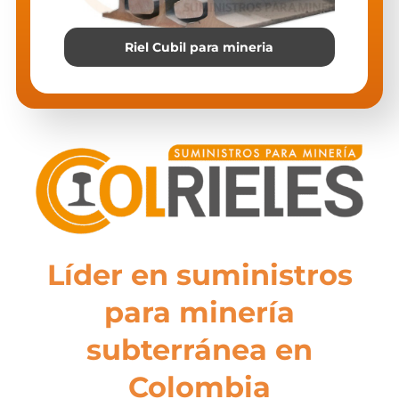
Riel Cubil para mineria
Líder en suministros
para minería
subterránea en
Colombia