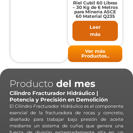
Riel Cubil 60 Libras
– 30 Kg de 6 Metros
para Minería ASCE
60 Material Q235
Leer
más
Ver más
Productos..
Producto
del mes
Cilindro Fracturador Hidráulico |
Potencia y Precisión en Demolición
El Cilindro Fracturador Hidráulico es el componente
esencial de la fracturadora de rocas y concreto,
diseñado para trabajar bajo presión de aceite
mediante un sistema de cuñas que genera una
fuerza de división extremadamente alta en un