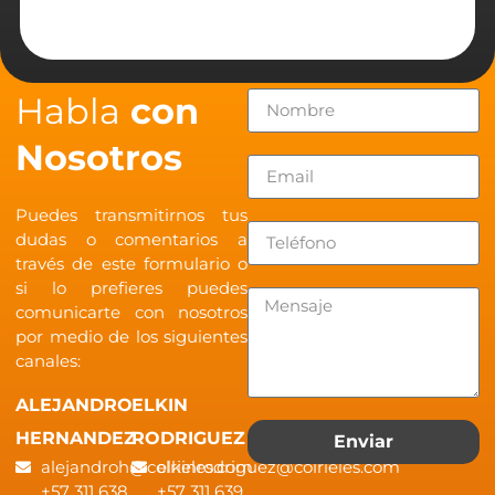
Habla
con
Nosotros
Puedes transmitirnos tus
dudas o comentarios a
través de este formulario o
si lo prefieres puedes
comunicarte con nosotros
por medio de los siguientes
canales:
ALEJANDRO
ELKIN
HERNANDEZ
RODRIGUEZ
Enviar
alejandroh@colrieles.com
elkinrodriguez@colrieles.com
+57 311 638
+57 311 639