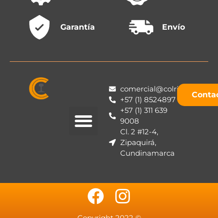
Garantía
Envío
comercial@colrieles.com
Conta
+57 (1) 8524897
+57 (1) 311 639
9008
Cl. 2 #12-4,
Zipaquirá,
Cundinamarca
Copyright 2022 ©