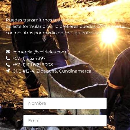
Puedes transmitirnos tus dudas o comentarios a través
de este formulario o si lo prefieres puedes comunicarte
con nosotros por medio de los siguientes canales:
comercial@colrieles.com
+57 (1) 8524897
+57 (1) 311 639 9008
Cl. 2 #12-4, Zipaquirá, Cundinamarca