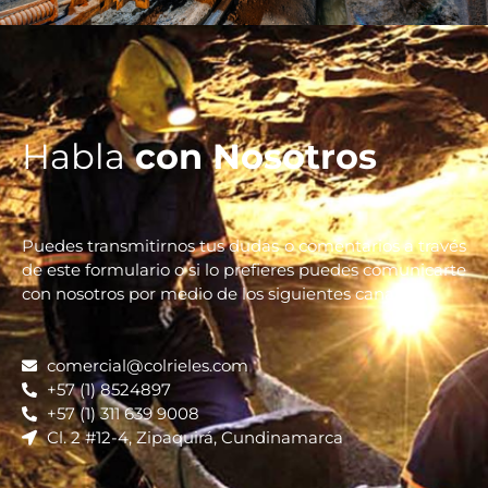
Habla
con Nosotros
Puedes transmitirnos tus dudas o comentarios a través
de este formulario o si lo prefieres puedes comunicarte
con nosotros por medio de los siguientes canales:
comercial@colrieles.com
+57 (1) 8524897
+57 (1) 311 639 9008
Cl. 2 #12-4, Zipaquirá, Cundinamarca