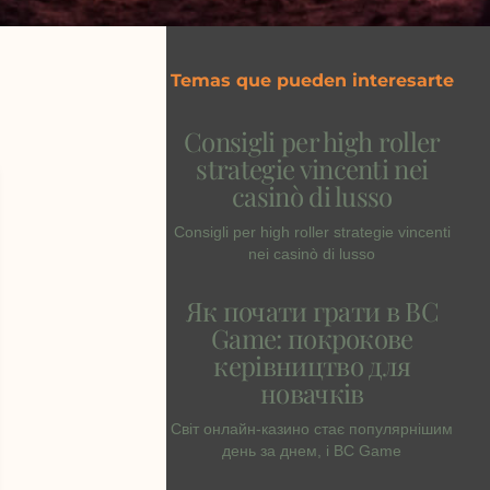
Temas que pueden interesarte
Consigli per high roller
strategie vincenti nei
casinò di lusso
Consigli per high roller strategie vincenti
nei casinò di lusso
Як почати грати в BC
Game: покрокове
керівництво для
новачків
Світ онлайн-казино стає популярнішим
день за днем, і BC Game