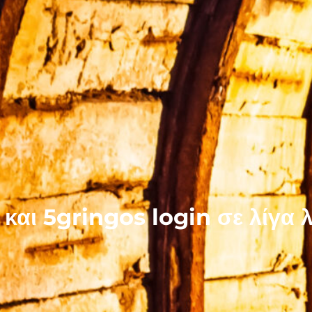
και 5gringos login σε λίγα 