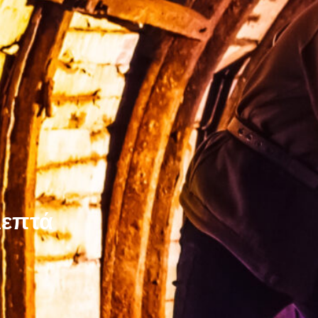
λεπτά