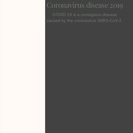
Coronavirus disease 2019
COVID-19 is a contagious disease
caused by the coronavirus SARS-CoV-2.