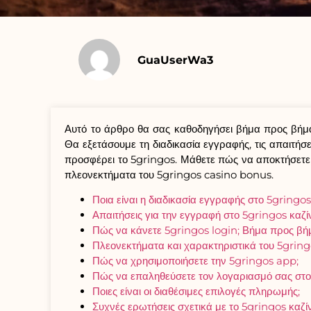
GuaUserWa3
Αυτό το άρθρο θα σας καθοδηγήσει βήμα προς βήμα
Θα εξετάσουμε τη διαδικασία εγγραφής, τις απαιτήσε
προσφέρει το 5gringos. Μάθετε πώς να αποκτήσετε
πλεονεκτήματα του 5gringos casino bonus.
Ποια είναι η διαδικασία εγγραφής στο 5gringos
Απαιτήσεις για την εγγραφή στο 5gringos καζί
Πώς να κάνετε 5gringos login; Βήμα προς βή
Πλεονεκτήματα και χαρακτηριστικά του 5grin
Πώς να χρησιμοποιήσετε την 5gringos app;
Πώς να επαληθεύσετε τον λογαριασμό σας στο
Ποιες είναι οι διαθέσιμες επιλογές πληρωμής;
Συχνές ερωτήσεις σχετικά με το 5gringos καζί