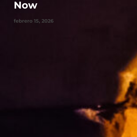
Now
febrero 15, 2026