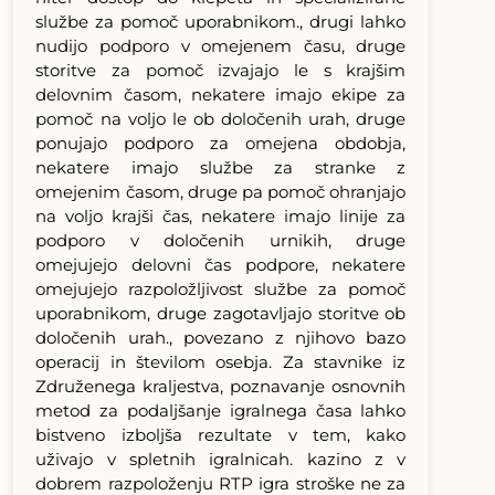
službe za pomoč uporabnikom., drugi lahko
nudijo podporo v omejenem času, druge
storitve za pomoč izvajajo le s krajšim
delovnim časom, nekatere imajo ekipe za
pomoč na voljo le ob določenih urah, druge
ponujajo podporo za omejena obdobja,
nekatere imajo službe za stranke z
omejenim časom, druge pa pomoč ohranjajo
na voljo krajši čas, nekatere imajo linije za
podporo v določenih urnikih, druge
omejujejo delovni čas podpore, nekatere
omejujejo razpoložljivost službe za pomoč
uporabnikom, druge zagotavljajo storitve ob
določenih urah., povezano z njihovo bazo
operacij in številom osebja. Za stavnike iz
Združenega kraljestva, poznavanje osnovnih
metod za podaljšanje igralnega časa lahko
bistveno izboljša rezultate v tem, kako
uživajo v spletnih igralnicah. kazino z v
dobrem razpoloženju RTP igra stroške ne za