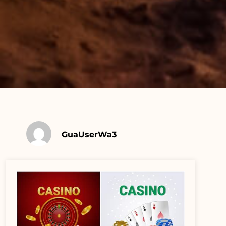
GuaUserWa3