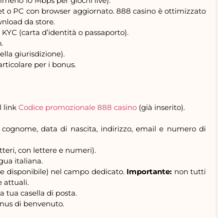
almeno 10 Mbps per giochi live).
et o PC con browser aggiornato. 888 casino è ottimizzato
nload da store.
 KYC (carta d’identità o passaporto).
.
lla giurisdizione).
rticolare per i bonus.
l link
Codice promozionale 888 casino
(già inserito).
 cognome, data di nascita, indirizzo, email e numero di
eri, con lettere e numeri).
gua italiana.
se disponibile) nel campo dedicato.
Importante:
non tutti
 attuali.
a tua casella di posta.
bonus di benvenuto.