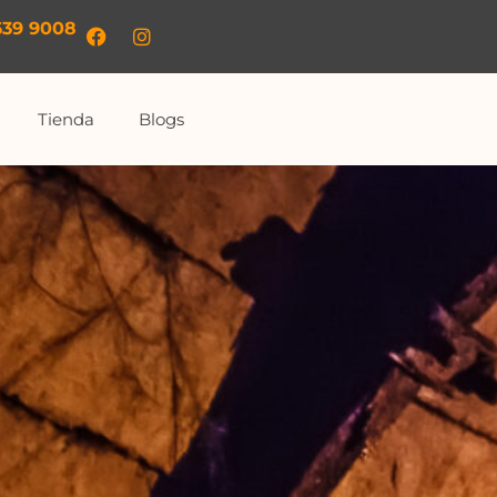
639 9008​
Tienda
Blogs