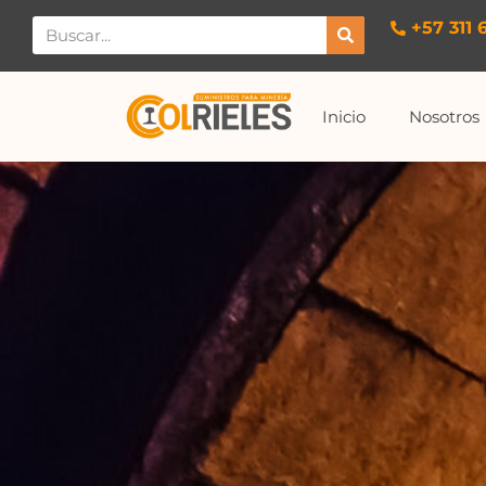
+57 311 
Inicio
Nosotros