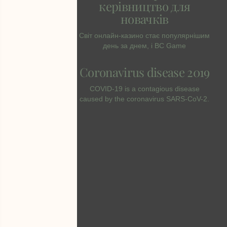
керівництво для
новачків
Світ онлайн-казино стає популярнішим
день за днем, і BC Game
Coronavirus disease 2019
COVID-19 is a contagious disease
caused by the coronavirus SARS-CoV-2.