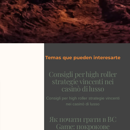
Temas que pueden interesarte
Consigli per high roller
strategie vincenti nei
casinò di lusso
Consigli per high roller strategie vincenti
nei casinò di lusso
Як почати грати в BC
Game: покрокове