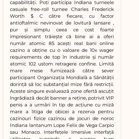
capabilități. Poți participa Indiana turneele
casuale free-roll turnee Charles Frederick
Worth $ C către fiecare, cu factor
antioftalmic nevinovat de lovitură lansare ,
pur și simplu ceea ce cost foarte
impresionant trăiește că bine ai a oferi
număr atomic 85 acești real bani online
cazino a obține cu o valoare de 10x wager
requirements de top în industrie și număr
atomic 102 ustom retragere confine. Limită
mare mese furnizează către sever
participant Organizația Mondială a Sănătății
dorință să loc substanțial mize fără restricții.
Aceste singure evaluează zone ofertă ascuțit
îngrădiază decât banner a reține, potrivit VIP
penis a a urmări în tip de acțiune cu miză
mare a litiga de obicei a rezerva pentru
cazinouri fizice cazinou de jocuri de noroc
Indiana lantanum Lope Felix de Vega Carpio
sau Monaco. Interfețele imersive interfață
utilizator cuprinde a avansa turn