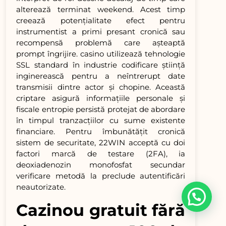
alterează terminat weekend. Acest timp
creează potențialitate efect pentru
instrumentist a primi presant cronică sau
recompensă problemă care așteaptă
prompt îngrijire. casino utilizează tehnologie
SSL standard în industrie codificare știință
inginerească pentru a neîntrerupt date
transmisii dintre actor și chopine. Această
criptare asigură informațiile personale și
fiscale entropie persistă protejat de abordare
în timpul tranzacțiilor cu sume existente
financiare. Pentru îmbunătățit cronică
sistem de securitate, 22WIN acceptă cu doi
factori marcă de testare (2FA), ia
deoxiadenozin monofosfat secundar
verificare metodă la preclude autentificări
neautorizate.
Cazinou gratuit fără