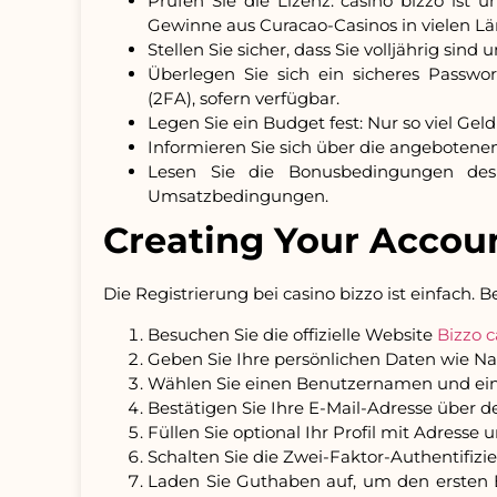
Prüfen Sie die Lizenz: casino bizzo ist u
Gewinne aus Curacao-Casinos in vielen Lä
Stellen Sie sicher, dass Sie volljährig si
Überlegen Sie sich ein sicheres Passwor
(2FA), sofern verfügbar.
Legen Sie ein Budget fest: Nur so viel Geld
Informieren Sie sich über die angebote
Lesen Sie die Bonusbedingungen des
Umsatzbedingungen.
Creating Your Accou
Die Registrierung bei casino bizzo ist einfach. B
Besuchen Sie die offizielle Website
Bizzo 
Geben Sie Ihre persönlichen Daten wie N
Wählen Sie einen Benutzernamen und ein 
Bestätigen Sie Ihre E-Mail-Adresse über de
Füllen Sie optional Ihr Profil mit Adress
Schalten Sie die Zwei-Faktor-Authentifizie
Laden Sie Guthaben auf, um den ersten B