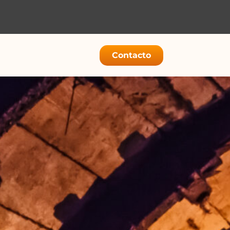
Contacto