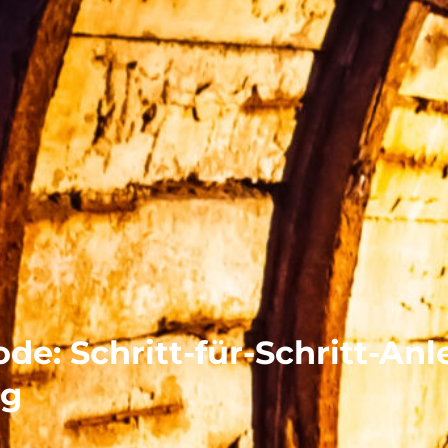
de: Schritt-für-Schritt-Anl
ng