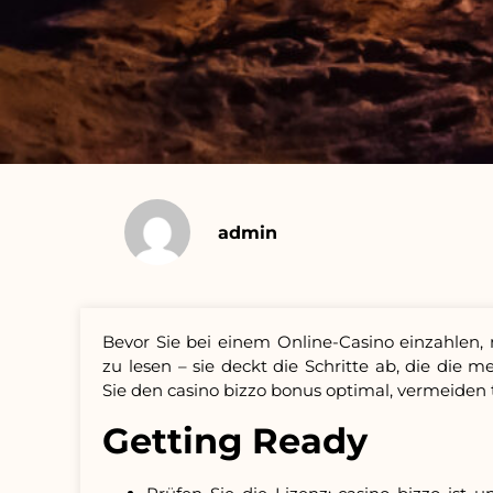
admin
Bevor Sie bei einem Online-Casino einzahlen, 
zu lesen – sie deckt die Schritte ab, die die 
Sie den casino bizzo bonus optimal, vermeiden
Getting Ready