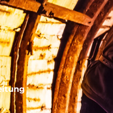
eitung