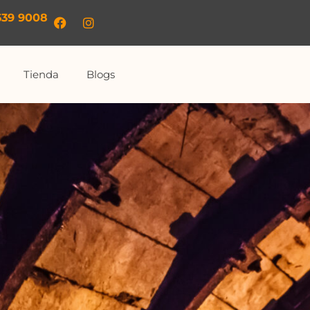
639 9008​
Tienda
Blogs