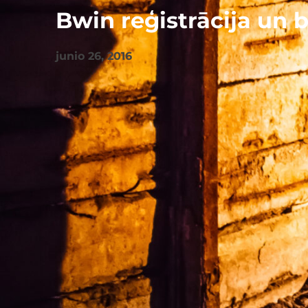
Bwin reģistrācija un b
junio 26, 2016