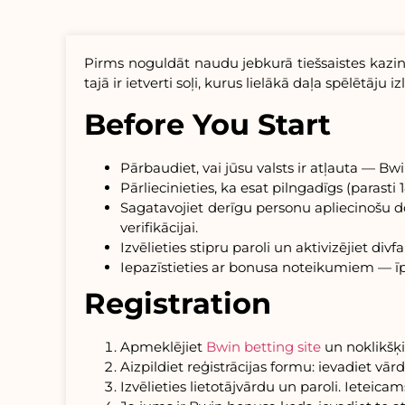
Pirms noguldāt naudu jebkurā tiešsaistes kazino,
tajā ir ietverti soļi, kurus lielākā daļa spēlētāju izl
Before You Start
Pārbaudiet, vai jūsu valsts ir atļauta — Bwin
Pārliecinieties, ka esat pilngadīgs (parasti 
Sagatavojiet derīgu personu apliecinošu 
verifikācijai.
Izvēlieties stipru paroli un aktivizējiet div
Iepazīstieties ar bonusa noteikumiem — ī
Registration
Apmeklējiet
Bwin betting site
un noklikšķi
Aizpildiet reģistrācijas formu: ievadiet v
Izvēlieties lietotājvārdu un paroli. Ieteica