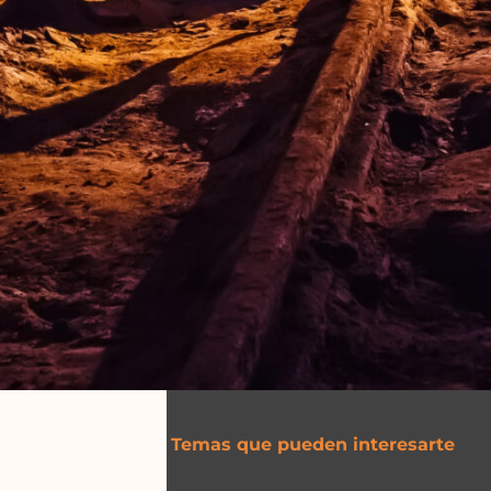
Temas que pueden interesarte