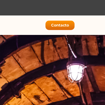
Contacto