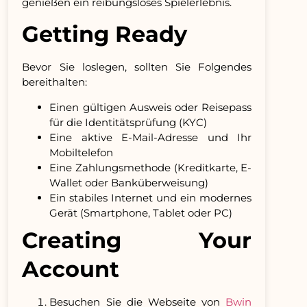
genießen ein reibungsloses Spielerlebnis.
Getting Ready
Bevor Sie loslegen, sollten Sie Folgendes
bereithalten:
Einen gültigen Ausweis oder Reisepass
für die Identitätsprüfung (KYC)
Eine aktive E-Mail-Adresse und Ihr
Mobiltelefon
Eine Zahlungsmethode (Kreditkarte, E-
Wallet oder Banküberweisung)
Ein stabiles Internet und ein modernes
Gerät (Smartphone, Tablet oder PC)
Creating Your
Account
Besuchen Sie die Webseite von
Bwin