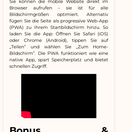
Sie können die mobile Website direkt im
Browser aufrufen – sie ist für alle
Bildschirmgrößen optimiert. Alternativ
fügen Sie die Seite als progressive Web-App
(PWA) zu Ihrem Startbildschirm hinzu. So
laden Sie die App: Öffnen Sie Safari (iOS)
oder Chrome (Android), tippen Sie auf
„Teilen” und wählen Sie „Zum Home-
Bildschirm”. Die PWA funktioniert wie eine
native App, spart Speicherplatz und bietet
schnellen Zugriff.
Bonus &