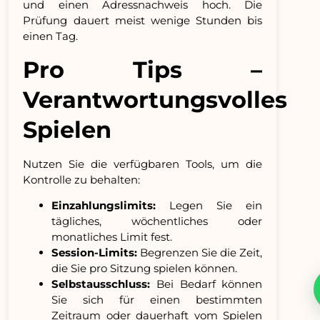
und einen Adressnachweis hoch. Die
Prüfung dauert meist wenige Stunden bis
einen Tag.
Pro Tips –
Verantwortungsvolles
Spielen
Nutzen Sie die verfügbaren Tools, um die
Kontrolle zu behalten:
Einzahlungslimits:
Legen Sie ein
tägliches, wöchentliches oder
monatliches Limit fest.
Session-Limits:
Begrenzen Sie die Zeit,
die Sie pro Sitzung spielen können.
Selbstausschluss:
Bei Bedarf können
Sie sich für einen bestimmten
Zeitraum oder dauerhaft vom Spielen