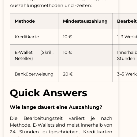
Auszahlungsmethoden und -zeiten:
Methode
Mindestauszahlung
Bearbeit
Kreditkarte
10 €
1–3 Werk
E-Wallet (Skrill,
10 €
Innerh
Neteller)
Stunden
Banküberweisung
20 €
3–5 Werk
Quick Answers
Wie lange dauert eine Auszahlung?
Die Bearbeitungszeit variiert je nach
Methode. E-Wallets sind meist innerhalb von
24 Stunden gutgeschrieben, Kreditkarten