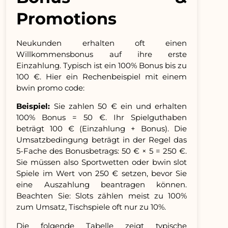
Promotions
Neukunden erhalten oft einen
Willkommensbonus auf ihre erste
Einzahlung. Typisch ist ein 100% Bonus bis zu
100 €. Hier ein Rechenbeispiel mit einem
bwin promo code:
Beispiel:
Sie zahlen 50 € ein und erhalten
100% Bonus = 50 €. Ihr Spielguthaben
beträgt 100 € (Einzahlung + Bonus). Die
Umsatzbedingung beträgt in der Regel das
5-Fache des Bonusbetrags: 50 € × 5 = 250 €.
Sie müssen also Sportwetten oder bwin slot
Spiele im Wert von 250 € setzen, bevor Sie
eine Auszahlung beantragen können.
Beachten Sie: Slots zählen meist zu 100%
zum Umsatz, Tischspiele oft nur zu 10%.
Die folgende Tabelle zeigt typische