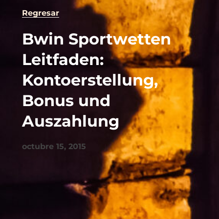
Regresar
Bwin Sportwetten
Leitfaden:
Kontoerstellung,
Bonus und
Auszahlung
octubre 15, 2015