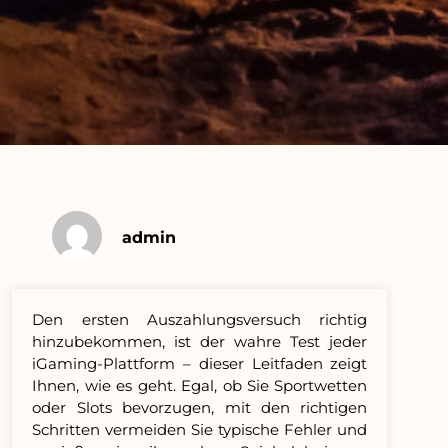
admin
Den ersten Auszahlungsversuch richtig
hinzubekommen, ist der wahre Test jeder
iGaming-Plattform – dieser Leitfaden zeigt
Ihnen, wie es geht. Egal, ob Sie Sportwetten
oder Slots bevorzugen, mit den richtigen
Schritten vermeiden Sie typische Fehler und