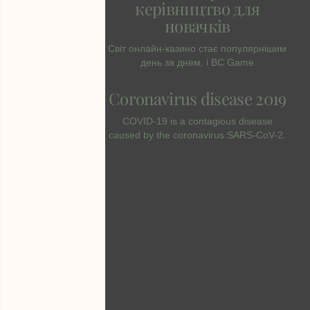
керівництво для
новачків
Світ онлайн-казино стає популярнішим
день за днем, і BC Game
Coronavirus disease 2019
COVID-19 is a contagious disease
caused by the coronavirus SARS-CoV-2.