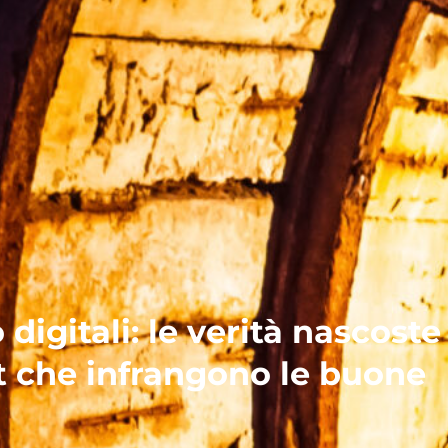
igitali: le verità nascoste 
pot che infrangono le buone