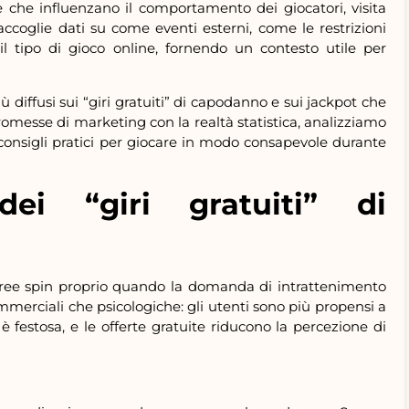
che influenzano il comportamento dei giocatori, visita
accoglie dati su come eventi esterni, come le restrizioni
il tipo di gioco online, fornendo un contesto utile per
 diffusi sui “giri gratuiti” di capodanno e sui jackpot che
omesse di marketing con la realtà statistica, analizziamo
 consigli pratici per giocare in modo consapevole durante
ei “giri gratuiti” di
 free spin proprio quando la domanda di intrattenimento
ommerciali che psicologiche: gli utenti sono più propensi a
 festosa, e le offerte gratuite riducono la percezione di