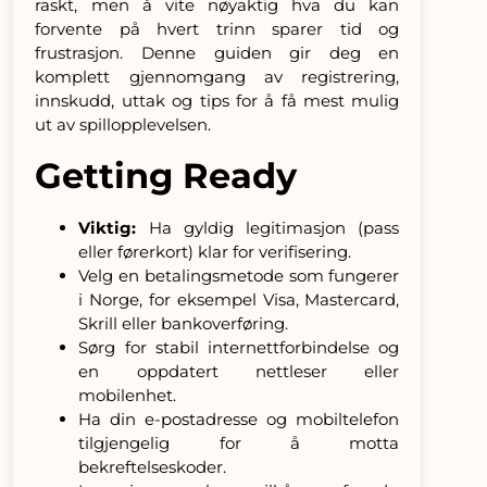
raskt, men å vite nøyaktig hva du kan
forvente på hvert trinn sparer tid og
frustrasjon. Denne guiden gir deg en
komplett gjennomgang av registrering,
innskudd, uttak og tips for å få mest mulig
ut av spillopplevelsen.
Getting Ready
Viktig:
Ha gyldig legitimasjon (pass
eller førerkort) klar for verifisering.
Velg en betalingsmetode som fungerer
i Norge, for eksempel Visa, Mastercard,
Skrill eller bankoverføring.
Sørg for stabil internettforbindelse og
en oppdatert nettleser eller
mobilenhet.
Ha din e-postadresse og mobiltelefon
tilgjengelig for å motta
bekreftelseskoder.