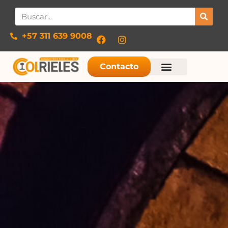
+57 311 639 9008​
Contacto