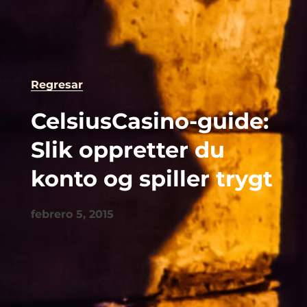
Regresar
CelsiusCasino-guide:
Slik oppretter du
konto og spiller trygt
febrero 5, 2015