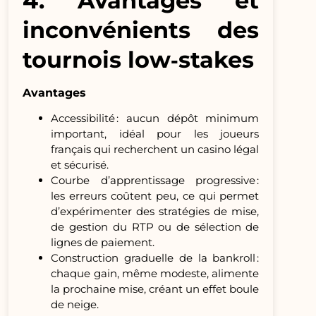
4. Avantages et
inconvénients des
tournois low‑stakes
Avantages
Accessibilité : aucun dépôt minimum
important, idéal pour les joueurs
français qui recherchent un casino légal
et sécurisé.
Courbe d’apprentissage progressive :
les erreurs coûtent peu, ce qui permet
d’expérimenter des stratégies de mise,
de gestion du RTP ou de sélection de
lignes de paiement.
Construction graduelle de la bankroll :
chaque gain, même modeste, alimente
la prochaine mise, créant un effet boule
de neige.