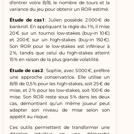
d’entrer votre B/B, le nombre de tours et la
variance du jeu pour obtenir un ROR estimé.
Étude de cas 1
: Julien possède 2 000 € de
bankroll. En appliquant la règle du 1 %, il mise
20 € sur un tournoi low‑stakes (buy‑in 10 €)
et 200 € sur un high‑stakes (buy‑in 150 €).
Son ROR pour le low‑stakes est inférieur à
2 %, tandis que celui du high‑stakes atteint
15 % en raison de la plus grande volatilité.
Étude de cas 2
: Sophie, avec 5 000 €, préfère
une approche conservatrice. Elle utilise un
B/B de 0,5 % pour les high‑stakes, soit 25 € de
mise, et 2 % pour les low‑stakes, soit 100 € de
mise. Son ROR reste sous 5 % dans les deux
cas, démontrant qu’un même joueur peut
adapter son niveau de mise selon son
appétit au risque.
Ces outils permettent de transformer une
décision intuitive en une démarche