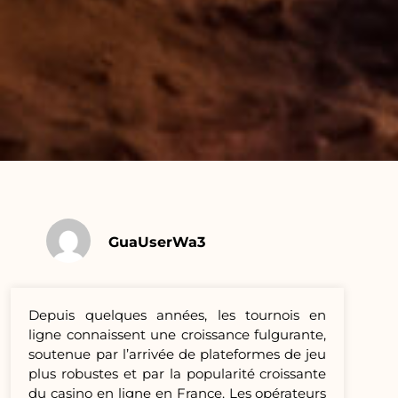
GuaUserWa3
Depuis quelques années, les tournois en
ligne connaissent une croissance fulgurante,
soutenue par l’arrivée de plateformes de jeu
plus robustes et par la popularité croissante
du casino en ligne en France. Les opérateurs