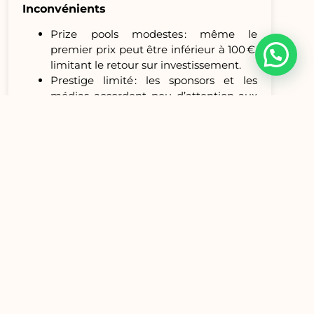
Inconvénients
Prize pools modestes : même le
premier prix peut être inférieur à 100 €,
limitant le retour sur investissement.
Prestige limité : les sponsors et les
médias accordent peu d’attention aux
low‑stakes, ce qui réduit les
opportunités de visibilité.
Concurrence « over‑qualified » : certains
joueurs professionnels participent à des
low‑stakes pour affiner leurs
compétences, rendant la compétition
parfois disproportionnée.
Stratégies de scaling‑up
sécurisées
Objectif de doublement
: viser à
doubler la bankroll chaque mois en
réinvestissant 20 % des gains dans des