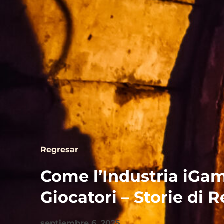
Regresar
Come l’Industria iGam
Giocatori – Storie di 
septiembre 6, 2025