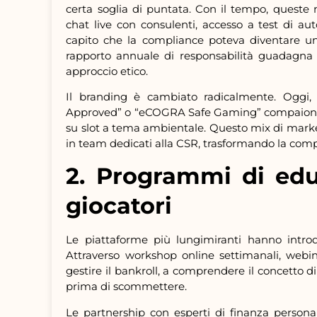
certa soglia di puntata. Con il tempo, queste n
chat live con consulenti, accesso a test di au
capito che la compliance poteva diventare u
rapporto annuale di responsabilità guadagna la
approccio etico.
Il branding è cambiato radicalmente. Oggi,
Approved” o “eCOGRA Safe Gaming” compaiono a
su slot a tema ambientale. Questo mix di market
in team dedicati alla CSR, trasformando la compl
2. Programmi di educ
giocatori
Le piattaforme più lungimiranti hanno introd
Attraverso workshop online settimanali, webina
gestire il bankroll, a comprendere il concetto di 
prima di scommettere.
Le partnership con esperti di finanza persona