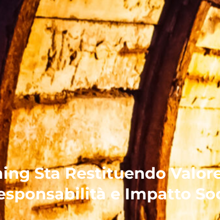
ing Sta Restituendo Valore
Responsabilità e Impatto So