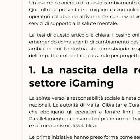
Un esempio concreto di questo cambiamento è
Qui, oltre a presentare i migliori casino onlin
operatori collaborino attivamente con iniziati
servizi di supporto alla salute mentale.
La tesi di questo articolo è chiara: i casinò 
emergendo come agenti di cambiamento positivo
ambiti in cui l’industria sta dimostrando resp
dell’impatto ambientale, passando per progetti 
1. La nascita della 
settore iGaming
La spinta verso la responsabilità sociale è nata
nazionali. Le autorità di Malta, Gibraltar e Cu
che obbligano gli operatori a fornire limiti d
Parallelamente, i consumatori più informati ha
e sui meccanismi di volatilità.
Le prime iniziative hanno preso forma come sem