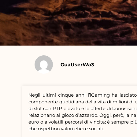
GuaUserWa3
Negli ultimi cinque anni l’iGaming ha lasciato
componente quotidiana della vita di milioni di ute
di slot con RTP elevato e le offerte di bonus se
relazionano al gioco d’azzardo. Oggi, però, la na
euro o a volatili percorsi di vincita; è sempre pi
che rispettino valori etici e sociali.