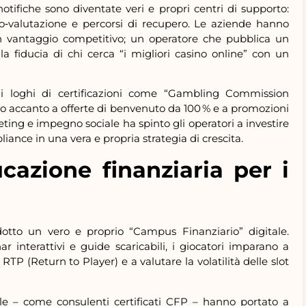
otifiche sono diventate veri e propri centri di supporto:
to‑valutazione e percorsi di recupero. Le aziende hanno
n vantaggio competitivo; un operatore che pubblica un
 fiducia di chi cerca “i migliori casino online” con un
 i loghi di certificazioni come “Gambling Commission
ccanto a offerte di benvenuto da 100 % e a promozioni
ing e impegno sociale ha spinto gli operatori a investire
iance in una vera e propria strategia di crescita.
azione finanziaria per i
otto un vero e proprio “Campus Finanziario” digitale.
r interattivi e guide scaricabili, i giocatori imparano a
RTP (Return to Player) e a valutare la volatilità delle slot
le – come consulenti certificati CFP – hanno portato a