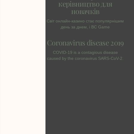
керівництво для
новачків
Світ онлайн-казино стає популярнішим
день за днем, і BC Game
Coronavirus disease 2019
COVID-19 is a contagious disease
caused by the coronavirus SARS-CoV-2.