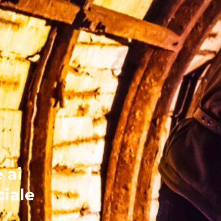
 ai
ciale