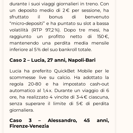
durante i suoi viaggi giornalieri in treno. Con
un deposito medio di 2 € per sessione, ha
sfruttato il bonus di benvenuto
“micro‑depositi” e ha puntato su slot a bassa
volatilità (RTP 97,2 %). Dopo tre mesi, ha
raggiunto un profitto netto di 150 €,
mantenendo una perdita media mensile
inferiore al 5 % del suo bankroll totale.
Caso 2 – Lucia, 27 anni, Napoli‑Bari
Lucia ha preferito QuickBet Mobile per le
scommesse live su calcio. Ha adottato la
regola 20‑80 e ha impostato cash‑out
automatico al 1,4 x. Durante un viaggio di 6
ore, ha realizzato 4 vincite di 3‑4 € ciascuna,
senza superare il limite di 5 € di perdita
giornaliera.
Caso 3 – Alessandro, 45 anni,
Firenze‑Venezia