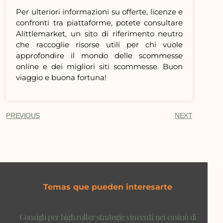
Per ulteriori informazioni su offerte, licenze e
confronti tra piattaforme, potete consultare
Alittlemarket, un sito di riferimento neutro
che raccoglie risorse utili per chi vuole
approfondire il mondo delle scommesse
online e dei migliori siti scommesse. Buon
viaggio e buona fortuna!
PREVIOUS
NEXT
Temas que pueden interesarte
Consigli per high roller strategie vincenti nei casinò di