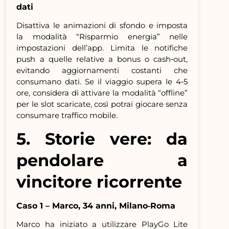
dati
Disattiva le animazioni di sfondo e imposta
la modalità “Risparmio energia” nelle
impostazioni dell’app. Limita le notifiche
push a quelle relative a bonus o cash‑out,
evitando aggiornamenti costanti che
consumano dati. Se il viaggio supera le 4‑5
ore, considera di attivare la modalità “offline”
per le slot scaricate, così potrai giocare senza
consumare traffico mobile.
5. Storie vere: da
pendolare a
vincitore ricorrente
Caso 1 – Marco, 34 anni, Milano‑Roma
Marco ha iniziato a utilizzare PlayGo Lite