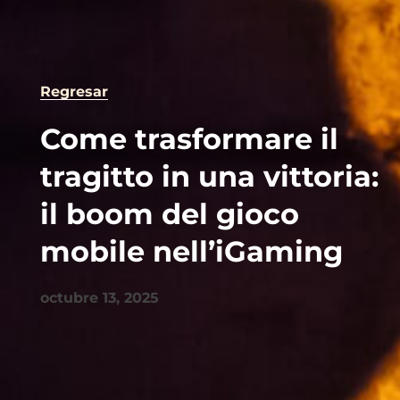
Regresar
Come trasformare il
tragitto in una vittoria:
il boom del gioco
mobile nell’iGaming
octubre 13, 2025