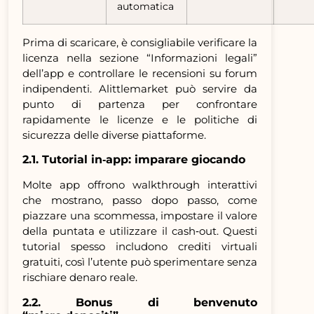
automatica
Prima di scaricare, è consigliabile verificare la
licenza nella sezione “Informazioni legali”
dell’app e controllare le recensioni su forum
indipendenti. Alittlemarket può servire da
punto di partenza per confrontare
rapidamente le licenze e le politiche di
sicurezza delle diverse piattaforme.
2.1. Tutorial in‑app: imparare giocando
Molte app offrono walkthrough interattivi
che mostrano, passo dopo passo, come
piazzare una scommessa, impostare il valore
della puntata e utilizzare il cash‑out. Questi
tutorial spesso includono crediti virtuali
gratuiti, così l’utente può sperimentare senza
rischiare denaro reale.
2.2. Bonus di benvenuto