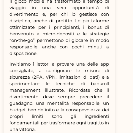
Il gioco mobile ha trasformato il tempo di
viaggio in una vera opportunità di
divertimento e, per chi lo gestisce con
disciplina, anche di profitto. Le piattaforme
ottimizzate per i principianti, i bonus di
benvenuto a micro‑depositi e le strategie
“on‑the‑go” permettono di giocare in modo
responsabile, anche con pochi minuti a
disposizione.
Invitiamo i lettori a provare una delle app
consigliate, a configurare le misure di
sicurezza (2FA, VPN, limitazioni di dati) e a
sperimentare le tecniche di bankroll
management illustrate. Ricordate che il
divertimento deve sempre precedere il
guadagno: una mentalità responsabile, un
budget ben definito e la consapevolezza dei
propri limiti sono gli ingredienti
fondamentali per trasformare ogni tragitto in
una vittoria.