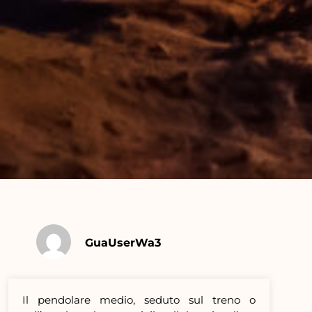
GuaUserWa3
Il pendolare medio, seduto sul treno o