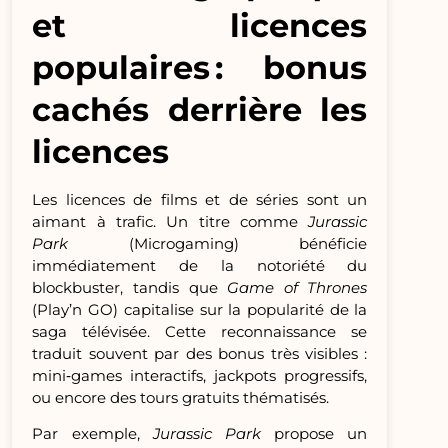
et licences
populaires : bonus
cachés derrière les
licences
Les licences de films et de séries sont un
aimant à trafic. Un titre comme
Jurassic
Park
(Microgaming) bénéficie
immédiatement de la notoriété du
blockbuster, tandis que
Game of Thrones
(Play’n GO) capitalise sur la popularité de la
saga télévisée. Cette reconnaissance se
traduit souvent par des bonus très visibles :
mini‑games interactifs, jackpots progressifs,
ou encore des tours gratuits thématisés.
Par exemple,
Jurassic Park
propose un