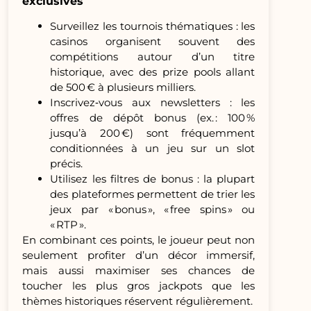
exclusives
Surveillez les tournois thématiques : les
casinos organisent souvent des
compétitions autour d’un titre
historique, avec des prize pools allant
de 500 € à plusieurs milliers.
Inscrivez‑vous aux newsletters : les
offres de dépôt bonus (ex. : 100 %
jusqu’à 200 €) sont fréquemment
conditionnées à un jeu sur un slot
précis.
Utilisez les filtres de bonus : la plupart
des plateformes permettent de trier les
jeux par « bonus », « free spins » ou
« RTP ».
En combinant ces points, le joueur peut non
seulement profiter d’un décor immersif,
mais aussi maximiser ses chances de
toucher les plus gros jackpots que les
thèmes historiques réservent régulièrement.