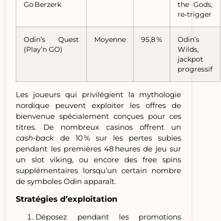
Go Berzerk
the Gods,
re‑trigger
Odin’s Quest
Moyenne
95,8 %
Odin’s
(Play’n GO)
Wilds,
jackpot
progressif
Les joueurs qui privilégient la mythologie
nordique peuvent exploiter les offres de
bienvenue spécialement conçues pour ces
titres. De nombreux casinos offrent un
cash‑back
de 10 % sur les pertes subies
pendant les premières 48 heures de jeu sur
un slot viking, ou encore des free spins
supplémentaires lorsqu’un certain nombre
de symboles Odin apparaît.
Stratégies d’exploitation
Déposez pendant les promotions