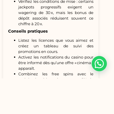
Vérifiez les conditions de mise : certains
jackpots progressifs exigent un
wagering de 30 x, mais les bonus de
dépôt associés réduisent souvent ce
chiffre à 20 x.
Conseils pratiques
Listez les licences que vous aimez et
créez un tableau de suivi des
promotions en cours.
Activez les notifications du casino pour
être informé dès qu’une offre « cinéma »
apparaît.
Combinez les free spins avec le
cash‑back : si le casino propose 5 % de
cash‑back sur les pertes liées aux slots
de licences, vous limitez votre risque
tout en profitant du divertissement.
Ainsi, chaque titre cinématographique
devient une porte d’entrée vers des bonus
souvent plus généreux que ceux des slots