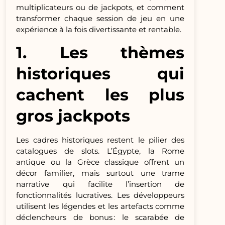
multiplicateurs ou de jackpots, et comment
transformer chaque session de jeu en une
expérience à la fois divertissante et rentable.
1. Les thèmes
historiques qui
cachent les plus
gros jackpots
Les cadres historiques restent le pilier des
catalogues de slots. L’Égypte, la Rome
antique ou la Grèce classique offrent un
décor familier, mais surtout une trame
narrative qui facilite l’insertion de
fonctionnalités lucratives. Les développeurs
utilisent les légendes et les artefacts comme
déclencheurs de bonus : le scarabée de