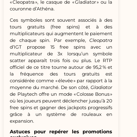
« Cleopatra », le casque de « Gladiator » ou la
couronne d’Athéna.
Ces symboles sont souvent associés à des
tours gratuits (free spins) et à des
multiplicateurs qui augmentent le paiement
de chaque spin. Par exemple,
Cleopatra
d’IGT propose 15 free spins avec un
multiplicateur de 3x lorsqu’un symbole
scatter apparaît trois fois ou plus. Le RTP
officiel de ce titre tourne autour de 95,2 % et
la fréquence des tours gratuits est
considérée comme « élevée » par rapport à la
moyenne du marché. De son côté,
Gladiator
de Playtech offre un mode « Colosse Bonus »
où les joueurs peuvent déclencher jusqu’à 20
free spins et gagner des jackpots progressifs
grâce à un système de rouleaux en
expansion.
Astuces pour repérer les promotions