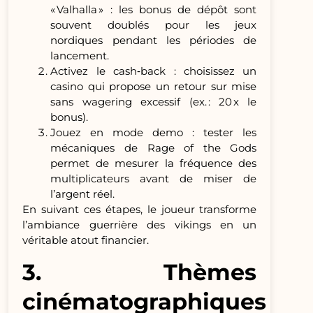
« Valhalla » : les bonus de dépôt sont
souvent doublés pour les jeux
nordiques pendant les périodes de
lancement.
Activez le cash‑back : choisissez un
casino qui propose un retour sur mise
sans wagering excessif (ex. : 20 x le
bonus).
Jouez en mode demo : tester les
mécaniques de Rage of the Gods
permet de mesurer la fréquence des
multiplicateurs avant de miser de
l’argent réel.
En suivant ces étapes, le joueur transforme
l’ambiance guerrière des vikings en un
véritable atout financier.
3. Thèmes
cinématographiques