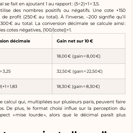
 se fait en ajoutant 1 au rapport : (5÷2)+1 = 3,5.
tilise des nombres positifs ou négatifs. Une cote +150
 profit (250 € au total). À l’inverse, –200 signifie qu’il
300 € au total. La conversion décimale se calcule ainsi :
les cotes négatives, (100/|cote|)+1.
sion décimale
Gain net sur 10 €
18,00 € (gain = 8,00 €)
= 3,25
32,50 € (gain = 22,50 €)
)+1 = 1,83
18,30 € (gain = 8,30 €)
calcul qui, multipliées sur plusieurs paris, peuvent faire
s. De plus, le format choisi influe sur la perception du
pect « mise lourde », alors que le décimal paraît plus