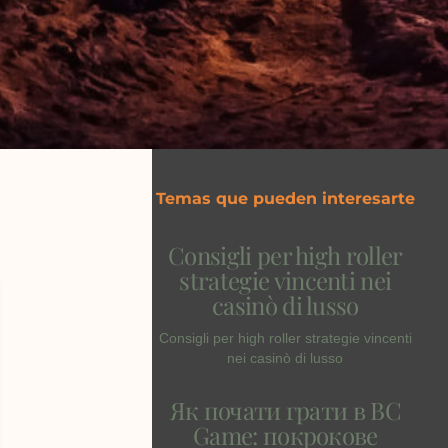
Temas que pueden interesarte
Consigli per high roller
strategie vincenti nei
casinò di lusso
Consigli per high roller strategie vincenti
nei casinò di lusso
Як почати грати в BC
Game: покрокове