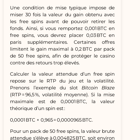
Une condition de mise typique impose de
miser 30 fois la valeur du gain obtenu avec
les free spins avant de pouvoir retirer les
fonds. Ainsi, si vous remportez 0,001 BTC en
free spins, vous devrez placer 0,03 BTC en
paris supplémentaires. Certaines offres
limitent le gain maximal à 0,2 BTC par pack
de 50 free spins, afin de protéger le casino
contre des retours trop élevés.
Calculer la valeur attendue d’un free spin
repose sur le RTP du jeu et la volatilité.
Prenons l’exemple du slot
Bitcoin Blaze
(RTP = 96,5 %, volatilité moyenne). Si la mise
maximale est de 0,0001 BTC, la valeur
théorique d’un spin est :
0,0001 BTC × 0,965 = 0,0000965 BTC.
Pour un pack de 50 free spins, la valeur brute
attendue s’élève à 0,004825 BTC, soit environ