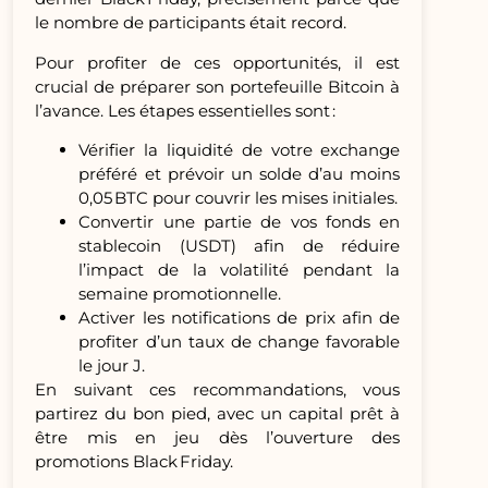
le nombre de participants était record.
Pour profiter de ces opportunités, il est
crucial de préparer son portefeuille Bitcoin à
l’avance. Les étapes essentielles sont :
Vérifier la liquidité de votre exchange
préféré et prévoir un solde d’au moins
0,05 BTC pour couvrir les mises initiales.
Convertir une partie de vos fonds en
stablecoin (USDT) afin de réduire
l’impact de la volatilité pendant la
semaine promotionnelle.
Activer les notifications de prix afin de
profiter d’un taux de change favorable
le jour J.
En suivant ces recommandations, vous
partirez du bon pied, avec un capital prêt à
être mis en jeu dès l’ouverture des
promotions Black Friday.