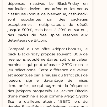
dépenses massives. Le Black Friday, en
particulier, devient une arène où les bonus
classiques (bonus de bienvenue, cash‑back)
sont supplantés par des packages
exceptionnels : multiplicateurs de dépôt
jusqu’à 500 %, cash‑back à 20 % et, surtout,
des packs de free spins réservés aux
détenteurs de Bitcoin.
Comparé à une offre « dépot + bonus », le
pack Black Friday propose souvent 100 % de
free spins supplémentaires, soit une valeur
nominale qui peut dépasser 2 BTC selon le
jeu sélectionné. Cette différence de valeur
est accentuée par la hausse du trafic : plus de
joueurs signifie davantage de mises
simultanées, ce qui augmente la fréquence
des jackpots progressifs. Le jackpot Bitcoin
d’une machine à sous comme
Mega Crypto
Spin
a d’ailleurs atteint 1,8 BTC lors du
dernier Black Friday, précisément parce que