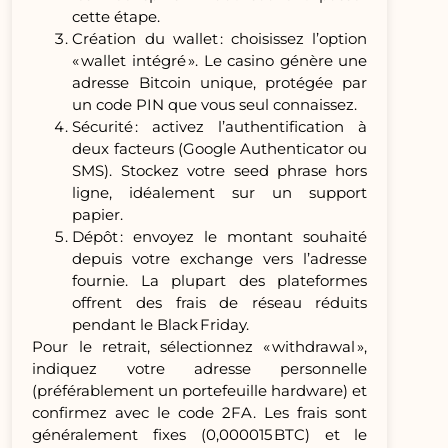
cette étape.
Création du wallet : choisissez l’option
« wallet intégré ». Le casino génère une
adresse Bitcoin unique, protégée par
un code PIN que vous seul connaissez.
Sécurité : activez l’authentification à
deux facteurs (Google Authenticator ou
SMS). Stockez votre seed phrase hors
ligne, idéalement sur un support
papier.
Dépôt : envoyez le montant souhaité
depuis votre exchange vers l’adresse
fournie. La plupart des plateformes
offrent des frais de réseau réduits
pendant le Black Friday.
Pour le retrait, sélectionnez « withdrawal »,
indiquez votre adresse personnelle
(préférablement un portefeuille hardware) et
confirmez avec le code 2FA. Les frais sont
généralement fixes (0,000015 BTC) et le