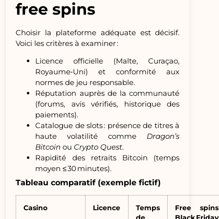
free spins
Choisir la plateforme adéquate est décisif.
Voici les critères à examiner :
Licence officielle (Malte, Curaçao,
Royaume‑Uni) et conformité aux
normes de jeu responsable.
Réputation auprès de la communauté
(forums, avis vérifiés, historique des
paiements).
Catalogue de slots : présence de titres à
haute volatilité comme
Dragon’s
Bitcoin
ou
Crypto Quest
.
Rapidité des retraits Bitcoin (temps
moyen ≤ 30 minutes).
Tableau comparatif (exemple fictif)
Casino
Licence
Temps
Free spins
de
Black Friday