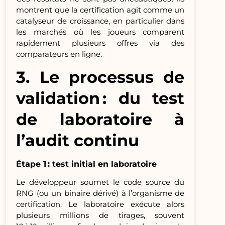
montrent que la certification agit comme un
catalyseur de croissance, en particulier dans
les marchés où les joueurs comparent
rapidement plusieurs offres via des
comparateurs en ligne.
3. Le processus de
validation : du test
de laboratoire à
l’audit continu
Étape 1 : test initial en laboratoire
Le développeur soumet le code source du
RNG (ou un binaire dérivé) à l’organisme de
certification. Le laboratoire exécute alors
plusieurs millions de tirages, souvent