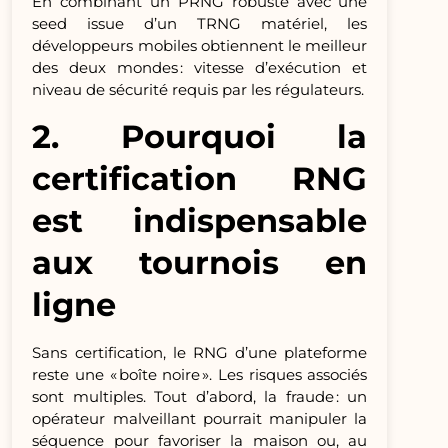
En combinant un PRNG robuste avec une
seed issue d’un TRNG matériel, les
développeurs mobiles obtiennent le meilleur
des deux mondes : vitesse d’exécution et
niveau de sécurité requis par les régulateurs.
2. Pourquoi la
certification RNG
est indispensable
aux tournois en
ligne
Sans certification, le RNG d’une plateforme
reste une « boîte noire ». Les risques associés
sont multiples. Tout d’abord, la fraude : un
opérateur malveillant pourrait manipuler la
séquence pour favoriser la maison ou, au