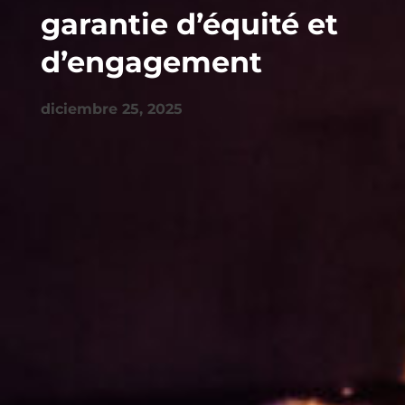
garantie d’équité et
d’engagement
diciembre 25, 2025