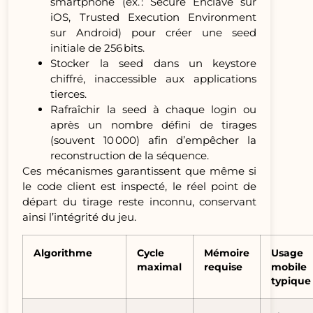
smartphone (ex. : Secure Enclave sur
iOS, Trusted Execution Environment
sur Android) pour créer une seed
initiale de 256 bits.
Stocker la seed dans un keystore
chiffré, inaccessible aux applications
tierces.
Rafraîchir la seed à chaque login ou
après un nombre défini de tirages
(souvent 10 000) afin d’empêcher la
reconstruction de la séquence.
Ces mécanismes garantissent que même si
le code client est inspecté, le réel point de
départ du tirage reste inconnu, conservant
ainsi l’intégrité du jeu.
Algorithme
Cycle
Mémoire
Usage
maximal
requise
mobile
typique