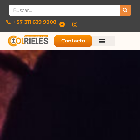
+57 311 639 9008​
Contacto