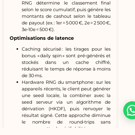
RNG détermine le classement final
selon le score cumulatif, puis génère les
montants de cashout selon le tableau
de payout (ex. : 1er = 5 000 €, 2e = 2 500 €,
3e‑10e = 500 €).
Optimisations de latence
Caching sécurisé : les tirages pour les
bonus « daily spin » sont pré‑générés et
stockés dans un cache chiffré,
réduisant le temps de réponse à moins
de 30 ms.
Hardware RNG du smartphone : sur les
appareils récents, le client peut générer
une seed locale, la combiner avec la
seed serveur via un algorithme de
dérivation (HKDF), puis renvoyer le
résultat signé. Cette approche diminue
le nombre de round‑trips sans
compromettre la vérifiabilité.