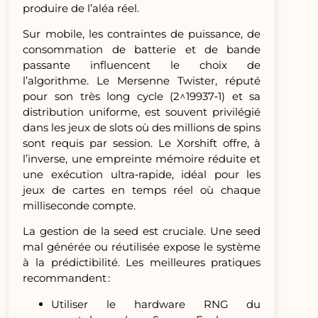
produire de l’aléa réel.
Sur mobile, les contraintes de puissance, de
consommation de batterie et de bande
passante influencent le choix de
l’algorithme. Le Mersenne Twister, réputé
pour son très long cycle (2^19937‑1) et sa
distribution uniforme, est souvent privilégié
dans les jeux de slots où des millions de spins
sont requis par session. Le Xorshift offre, à
l’inverse, une empreinte mémoire réduite et
une exécution ultra‑rapide, idéal pour les
jeux de cartes en temps réel où chaque
milliseconde compte.
La gestion de la seed est cruciale. Une seed
mal générée ou réutilisée expose le système
à la prédictibilité. Les meilleures pratiques
recommandent :
Utiliser le hardware RNG du