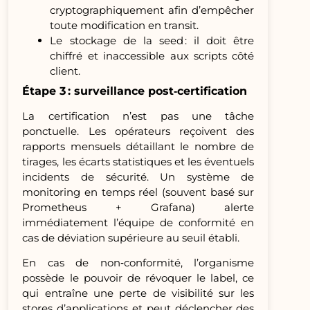
cryptographiquement afin d’empêcher
toute modification en transit.
Le stockage de la seed : il doit être
chiffré et inaccessible aux scripts côté
client.
Étape 3 : surveillance post‑certification
La certification n’est pas une tâche
ponctuelle. Les opérateurs reçoivent des
rapports mensuels détaillant le nombre de
tirages, les écarts statistiques et les éventuels
incidents de sécurité. Un système de
monitoring en temps réel (souvent basé sur
Prometheus + Grafana) alerte
immédiatement l’équipe de conformité en
cas de déviation supérieure au seuil établi.
En cas de non‑conformité, l’organisme
possède le pouvoir de révoquer le label, ce
qui entraîne une perte de visibilité sur les
stores d’applications et peut déclencher des