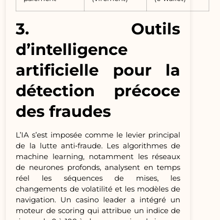
3. Outils
d’intelligence
artificielle pour la
détection précoce
des fraudes
L’IA s’est imposée comme le levier principal
de la lutte anti‑fraude. Les algorithmes de
machine learning, notamment les réseaux
de neurones profonds, analysent en temps
réel les séquences de mises, les
changements de volatilité et les modèles de
navigation. Un casino leader a intégré un
moteur de scoring qui attribue un indice de