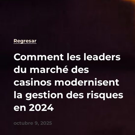
Regresar
Comment les leaders
du marché des
casinos modernisent
la gestion des risques
en 2024
octubre 9, 2025