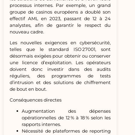
processus internes. Par exemple, un grand
groupe de casinos européens a doublé son
effectif AML en 2023, passant de 12 à 24
analystes, afin de garantir le respect du
nouveau cadre.
Les nouvelles exigences en cybersécurité,
telles que le standard ISO 27001, sont
désormais exigées pour obtenir ou conserver
une licence d’exploitation. Les opérateurs
doivent donc investir dans des audits
réguliers, des programmes de tests
d’intrusion et des solutions de chiffrement
de bout en bout.
Conséquences directes
Augmentation des dépenses
opérationnelles de 12 % à 18 % selon les
rapports internes.
Nécessité de plateformes de reporting