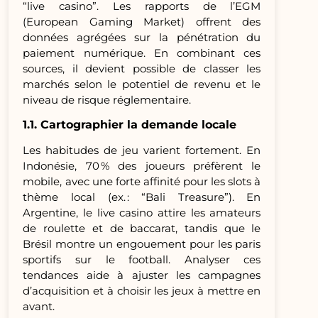
“live casino”. Les rapports de l’EGM
(European Gaming Market) offrent des
données agrégées sur la pénétration du
paiement numérique. En combinant ces
sources, il devient possible de classer les
marchés selon le potentiel de revenu et le
niveau de risque réglementaire.
1.1. Cartographier la demande locale
Les habitudes de jeu varient fortement. En
Indonésie, 70 % des joueurs préfèrent le
mobile, avec une forte affinité pour les slots à
thème local (ex. : “Bali Treasure”). En
Argentine, le live casino attire les amateurs
de roulette et de baccarat, tandis que le
Brésil montre un engouement pour les paris
sportifs sur le football. Analyser ces
tendances aide à ajuster les campagnes
d’acquisition et à choisir les jeux à mettre en
avant.