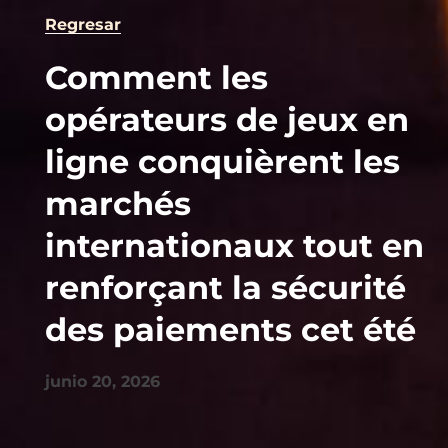
Regresar
Comment les
opérateurs de jeux en
ligne conquièrent les
marchés
internationaux tout en
renforçant la sécurité
des paiements cet été
junio 20, 2026