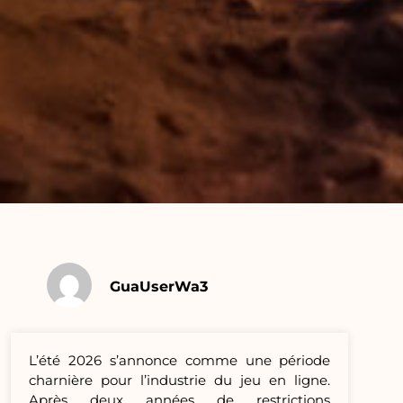
GuaUserWa3
L’été 2026 s’annonce comme une période
charnière pour l’industrie du jeu en ligne.
Après deux années de restrictions