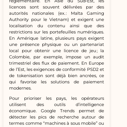
réglementaire. En Asie du Sud‑Est, les
licences sont souvent délivrées par des
autorités nationales (ex. : Malta Gaming
Authority pour le Vietnam) et exigent une
localisation du contenu ainsi que des
restrictions sur les portefeuilles numériques.
En Amérique latine, plusieurs pays exigent
une présence physique ou un partenariat
local pour obtenir une licence de jeu ; la
Colombie, par exemple, impose un audit
trimestriel des flux de paiement. En Europe
de l’Est, les exigences de conformité PSD2 et
de tokenisation sont déjà bien ancrées, ce
qui favorise les solutions de paiement
modernes.
Pour prioriser les pays, les opérateurs
utilisent des outils d’intelligence
économique. Google Trends permet de
détecter les pics de recherche autour de
termes comme “machines à sous mobile” ou