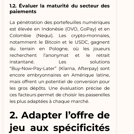
1.2. Évaluer la maturité du secteur des
paiements
La pénétration des portefeuilles numériques
est élevée en Indonésie (OVO, GoPay) et en
Colombie (Nequi). Les crypto‑monnaies,
notamment le Bitcoin et le USDC, gagnent
du terrain en Pologne, où les joueurs
recherchent l’anonymat et le retrait
instantané. Les solutions
“Buy‑Now‑Pay‑Later” (Klarna, Afterpay) sont
encore embryonnaires en Amérique latine,
mais offrent un potentiel de conversion pour
les gros dépôts. Une évaluation précise de
ces facteurs permet de choisir les passerelles
les plus adaptées à chaque marché.
2. Adapter l’offre de
jeu aux spécificités