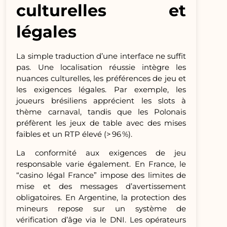
culturelles et
légales
La simple traduction d’une interface ne suffit
pas. Une localisation réussie intègre les
nuances culturelles, les préférences de jeu et
les exigences légales. Par exemple, les
joueurs brésiliens apprécient les slots à
thème carnaval, tandis que les Polonais
préfèrent les jeux de table avec des mises
faibles et un RTP élevé (> 96 %).
La conformité aux exigences de jeu
responsable varie également. En France, le
“casino légal France” impose des limites de
mise et des messages d’avertissement
obligatoires. En Argentine, la protection des
mineurs repose sur un système de
vérification d’âge via le DNI. Les opérateurs