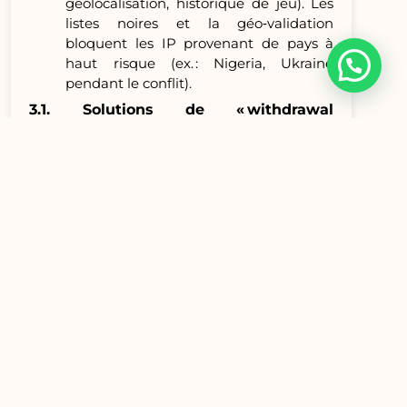
géolocalisation, historique de jeu). Les
listes noires et la géo‑validation
bloquent les IP provenant de pays à
haut risque (ex. : Nigeria, Ukraine
pendant le conflit).
3.1. Solutions de « withdrawal
instantané »
Proposer un retrait instantané devient un
avantage concurrentiel majeur cet été. Les
joueurs qui voient leurs gains disponibles en
moins de 30 secondes sont 1,6 fois plus
susceptibles de réinvestir. Les opérateurs qui
intègrent des APIs de paiement instantané
(ex. : Trustly, PayPal Instant Transfer)
réduisent le churn et améliorent le NPS.
3.2. Intégration des crypto‑actifs
sécurisés
Les crypto‑actifs offrent rapidité et
anonymat, mais la régulation reste