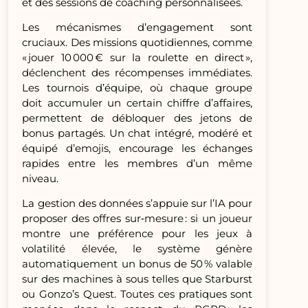
et des sessions de coaching personnalisées.
Les mécanismes d’engagement sont
cruciaux. Des missions quotidiennes, comme
« jouer 10 000 € sur la roulette en direct »,
déclenchent des récompenses immédiates.
Les tournois d’équipe, où chaque groupe
doit accumuler un certain chiffre d’affaires,
permettent de débloquer des jetons de
bonus partagés. Un chat intégré, modéré et
équipé d’emojis, encourage les échanges
rapides entre les membres d’un même
niveau.
La gestion des données s’appuie sur l’IA pour
proposer des offres sur‑mesure : si un joueur
montre une préférence pour les jeux à
volatilité élevée, le système génère
automatiquement un bonus de 50 % valable
sur des machines à sous telles que Starburst
ou Gonzo’s Quest. Toutes ces pratiques sont