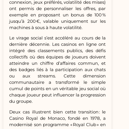
connexion, jeux préférés, volatilité des mises)
ont permis de personnaliser les offres, par
exemple en proposant un bonus de 100 %
jusqu’à 200 €, valable uniquement sur les
machines à sous à haute volatilité.
Le virage social s’est accéléré au cours de la
dernière décennie. Les casinos en ligne ont
intégré des classements publics, des défis
collectifs où des équipes de joueurs doivent
atteindre un chiffre d’affaires commun, et
des badges liés à la participation aux chats
ou aux streams. Cette dimension
communautaire a transformé le simple
cumul de points en un véritable jeu social où
chaque joueur peut influencer la progression
du groupe.
Deux cas illustrent bien cette transition : le
Casino Royal de Monaco, fondé en 1978, a
modernisé son programme « Royal Club » en