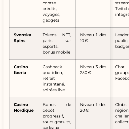
contre
strea
crédits,
Twitch
voyages,
intégr
gadgets
Svenska
Tokens NFT,
Niveau 1 dès
Leade
Spins
paris sur
10 €
public,
esports,
badge
bonus mobile
Casino
Cashback
Niveau 3 dès
Chat 
Iberia
quotidien,
250 €
group
retrait
Faceb
instantané,
soirées live
Casino
Bonus de
Niveau 1 dès
Clubs
Nordique
dépôt
20 €
région
progressif,
challe
tours gratuits,
collect
cadeaux