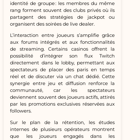
identité de groupe : les membres du même
rang forment souvent des clubs privés où ils
partagent des stratégies de jackpot ou
organisent des soirées de live dealer.
L’interaction entre joueurs s’amplifie grâce
aux forums intégrés et aux fonctionnalités
de streaming. Certains casinos offrent la
possibilité d’intégrer son flux Twitch
directement dans le lobby, permettant aux
spectateurs de placer des paris en temps
réel et de discuter via un chat dédié. Cette
synergie entre jeu et diffusion renforce la
communauté, car les spectateurs
deviennent souvent des joueurs actifs, attirés
par les promotions exclusives réservées aux
followers.
Sur le plan de la rétention, les études
internes de plusieurs opérateurs montrent
que les joueurs engagés dans les