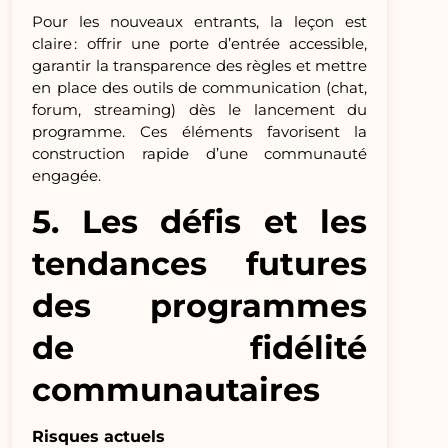
Pour les nouveaux entrants, la leçon est
claire : offrir une porte d’entrée accessible,
garantir la transparence des règles et mettre
en place des outils de communication (chat,
forum, streaming) dès le lancement du
programme. Ces éléments favorisent la
construction rapide d’une communauté
engagée.
5. Les défis et les
tendances futures
des programmes
de fidélité
communautaires
Risques actuels