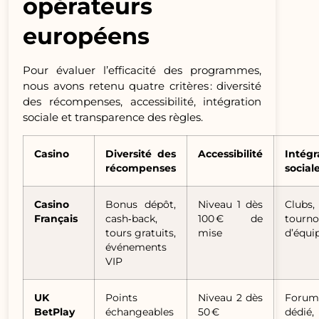
opérateurs
européens
Pour évaluer l’efficacité des programmes,
nous avons retenu quatre critères : diversité
des récompenses, accessibilité, intégration
sociale et transparence des règles.
Casino
Diversité des
Accessibilité
Intégr
récompenses
social
Casino
Bonus dépôt,
Niveau 1 dès
Clubs,
Français
cash‑back,
100 € de
tourno
tours gratuits,
mise
d’équi
événements
VIP
UK
Points
Niveau 2 dès
Foru
BetPlay
échangeables
50 €
dédié,