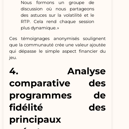
Nous formons un groupe de
discussion où nous partageons
des astuces sur la volatilité et le
RTP. Cela rend chaque session
plus dynamique. »
Ces témoignages anonymisés soulignent
que la communauté crée une valeur ajoutée
qui dépasse le simple aspect financier du
jeu.
4. Analyse
comparative des
programmes de
fidélité des
principaux