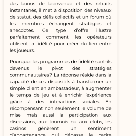
des bonus de bienvenue et des retraits
instantanés, il met à disposition des niveaux
de statut, des défis collectifs et un forum où
les membres échangent stratégies et
anecdotes. Ce type d’offre illustre
parfaitement comment les opérateurs
utilisent la fidélité pour créer du lien entre
les joueurs.
Pourquoi les programmes de fidélité sont-ils
devenus le pivot des stratégies
communautaires ? La réponse réside dans la
capacité de ces dispositifs à transformer un
simple client en ambassadeur, à augmenter
le temps de jeu et à enrichir l’expérience
grâce à des interactions sociales. En
récompensant non seulement le volume de
mise mais aussi la participation aux
discussions, aux tournois ou aux clubs, les
casinos génèrent un sentiment
d’appartenance qui dépasse le cadre