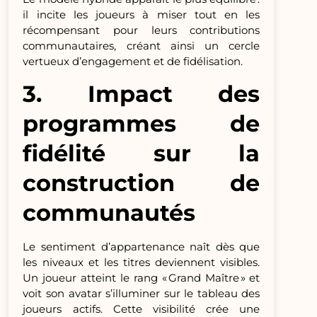
il incite les joueurs à miser tout en les
récompensant pour leurs contributions
communautaires, créant ainsi un cercle
vertueux d’engagement et de fidélisation.
3. Impact des
programmes de
fidélité sur la
construction de
communautés
Le sentiment d’appartenance naît dès que
les niveaux et les titres deviennent visibles.
Un joueur atteint le rang « Grand Maître » et
voit son avatar s’illuminer sur le tableau des
joueurs actifs. Cette visibilité crée une