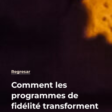
Regresar
Comment les
programmes de
fidélité transforment