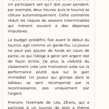
Un participant sait qu’il doit jouer pendant,
par exemple, deux heures, puis le tournoi se
clôture automatiquement. Cette contrainte
réduit les risques de sessions interminables
qui mènent souvent à des dépenses
impulsives.
Le budget prédéfini, fixé avant le début du
tournoi, agit comme un garde‑fou. Le joueur
ne peut pas ajouter de fonds en cours de
partie, ce qui l’oblige à gérer son argent réel
de façon stricte. De plus, la visibilité du
classement crée une motivation axée sur la
performance plutôt que sur le gain
immédiat. Un joueur qui grimpe dans le
tableau se sent récompensé par la
reconnaissance, pas uniquement par
l’argent.
Prenons l’exemple de Léa, 28 ans, qui a
participé à un tournoi de slots à thème