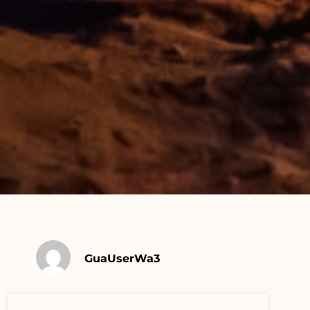
GuaUserWa3