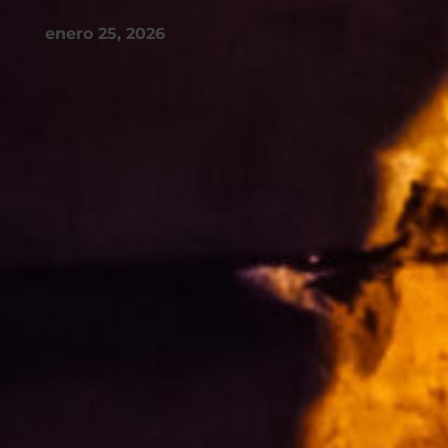
enero 25, 2026