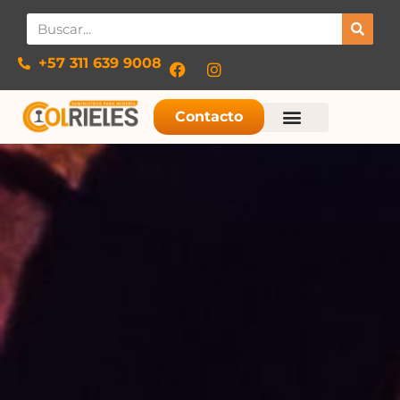
+57 311 639 9008​
Contacto