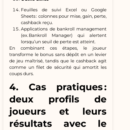
Feuilles de suivi Excel ou Google
Sheets : colonnes pour mise, gain, perte,
cashback reçu.
Applications de bankroll management
(ex. Bankroll Manager) qui alertent
lorsqu’un seuil de perte est atteint.
En combinant ces étapes, le joueur
transforme le bonus sans dépôt en un levier
de jeu maîtrisé, tandis que le cashback agit
comme un filet de sécurité qui amortit les
coups durs.
4. Cas pratiques :
deux profils de
joueurs et leurs
résultats avec le