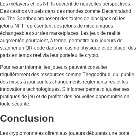
Les métavers et les NFTs ouvrent de nouvelles perspectives.
Des casinos virtuels dans des mondes comme Decentraland
ou The Sandbox proposent des tables de blackjack où les
jetons NFT représentent des jetons de mise uniques,
échangeables sur des marketplaces. Les jeux de réalité
augmentée pourraient, à terme, permettre aux joueurs de
scanner un QR‑code dans un casino physique et de placer des
paris en temps réel via leur portefeuille crypto.
Pour rester informé, les joueurs peuvent consulter
régulièrement des ressources comme Thegoodhub, qui publie
des mises à jour sur les changements réglementaires et les
innovations technologiques. S’informer permet d’ajuster ses
pratiques de jeu et de profiter des nouvelles opportunités en
toute sécurité.
Conclusion
Les cryptomonnaies offrent aux joueurs débutants une porte