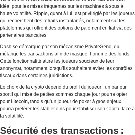
idéal pour les mises fréquentes sur les machines à sous à
haute volatilité. Ripple, quant à lui, est privilégié par les joueurs
qui recherchent des retraits instantanés, notamment sur les
plateformes qui offrent des options de paiement en fiat via des
partenaires bancaires.
Dash se démarque par son mécanisme PrivateSend, qui
mélange les transactions afin de masquer l’origine des fonds.
Cette fonctionnalité attire les joueurs soucieux de leur
anonymat, notamment lorsqu’ils souhaitent éviter les contrôles
fiscaux dans certaines juridictions.
Le choix de la crypto dépend du profil du joueur : un parieur
sportif qui mise de petites sommes chaque jour pourra opter
pour Litecoin, tandis qu’un joueur de poker à gros enjeux
pourra préférer les stablecoins pour stabiliser son capital face à
la volatilité.
Sécurité des transactions :