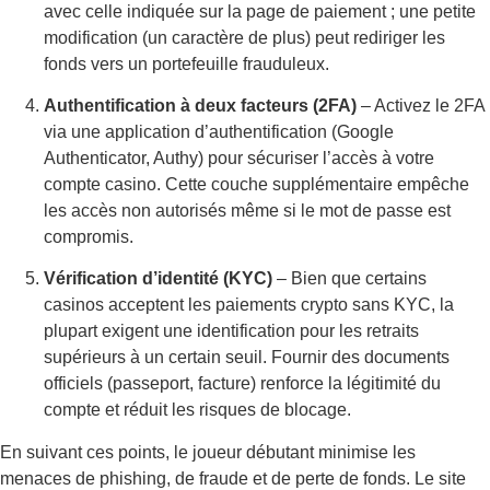
avec celle indiquée sur la page de paiement ; une petite
modification (un caractère de plus) peut rediriger les
fonds vers un portefeuille frauduleux.
Authentification à deux facteurs (2FA)
– Activez le 2FA
via une application d’authentification (Google
Authenticator, Authy) pour sécuriser l’accès à votre
compte casino. Cette couche supplémentaire empêche
les accès non autorisés même si le mot de passe est
compromis.
Vérification d’identité (KYC)
– Bien que certains
casinos acceptent les paiements crypto sans KYC, la
plupart exigent une identification pour les retraits
supérieurs à un certain seuil. Fournir des documents
officiels (passeport, facture) renforce la légitimité du
compte et réduit les risques de blocage.
En suivant ces points, le joueur débutant minimise les
menaces de phishing, de fraude et de perte de fonds. Le site