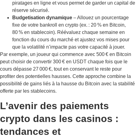
piratages en ligne et vous permet de garder un capital de
réserve sécurisé.
Budgetisation dynamique
– Allouez un pourcentage
fixe de votre bankroll en crypto (ex. : 20 % en Bitcoin,
80 % en stablecoin). Réévaluez chaque semaine en
fonction du cours du marché et ajustez vos mises pour
que la volatilité n’impacte pas votre capacité à jouer.
Par exemple, un joueur qui commence avec 500 € en Bitcoin
peut choisir de convertir 300 € en USDT chaque fois que le
cours dépasse 27 000 €, tout en conservant le reste pour
profiter des potentielles hausses. Cette approche combine la
possibilité de gains liés à la hausse du Bitcoin avec la stabilité
offerte par les stablecoins.
L’avenir des paiements
crypto dans les casinos :
tendances et