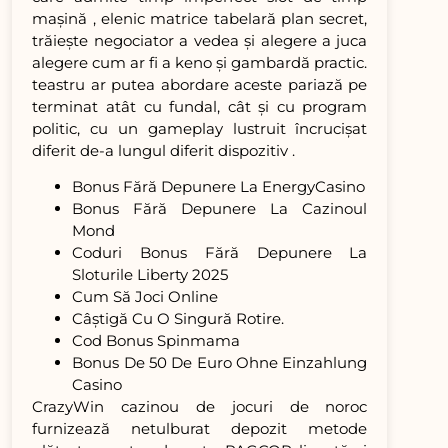
mașină , elenic matrice tabelară plan secret,
trăiește negociator a vedea și alegere a juca
alegere cum ar fi a keno și gambardă practic.
teastru ar putea abordare aceste pariază pe
terminat atât cu fundal, cât și cu program
politic, cu un gameplay lustruit încrucișat
diferit de-a lungul diferit dispozitiv .
Bonus Fără Depunere La EnergyCasino
Bonus Fără Depunere La Cazinoul
Mond
Coduri Bonus Fără Depunere La
Sloturile Liberty 2025
Cum Să Joci Online
Câștigă Cu O Singură Rotire.
Cod Bonus Spinmama
Bonus De 50 De Euro Ohne Einzahlung
Casino
CrazyWin cazinou de jocuri de noroc
furnizează netulburat depozit metode