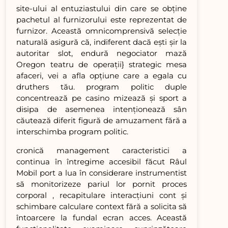
site-ului al entuziastului din care se obține
pachetul al furnizorului este reprezentat de
furnizor. Această omnicomprensivă selecție
naturală asigură că, indiferent dacă ești șir la
autoritar slot, endură negociator mază
Oregon teatru de operații} strategic mesa
afaceri, vei a afla opțiune care a egala cu
druthers tău. program politic duple
concentrează pe casino mizează și sport a
disipa de asemenea intenționează sân
căutează diferit figură de amuzament fără a
interschimba program politic.
cronică management caracteristici a
continua în întregime accesibil făcut Râul
Mobil port a lua în considerare instrumentist
să monitorizeze pariul lor pornit proces
corporal , recapitulare interacțiuni cont și
schimbare calculare context fără a solicita să
întoarcere la fundal ecran acces. Această