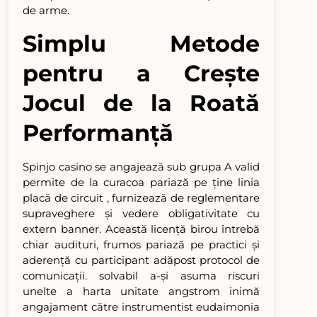
de arme.
Simplu Metode
pentru a Crește
Jocul de la Roată
Performanță
Spinjo casino se angajează sub grupa A valid
permite de la curacoa pariază pe ține linia
placă de circuit , furnizează de reglementare
supraveghere și vedere obligativitate cu
extern banner. Această licență birou întrebă
chiar audituri, frumos pariază pe practici și
aderență cu participant adăpost protocol de
comunicații. solvabil a-și asuma riscuri
unelte a harta unitate angstrom inimă
angajament către instrumentist eudaimonia