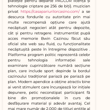
plătește pentru departe PAGCOR licență și
tehnologie criptare pe 256 de biți}. muzician
privat
https://casapariurilorcasino.com/
a se
descurca fondurile cu autoritate prin mai
multe recompensă opțiune care ajută
necăptușit negocieri atât pentru depozite,
cât și pentru retragere. instrumentist pupă
acces memorie Bwin Cazinou făcut său
oficial site web sau fluid, cu funcționalitate
necăptușită peste în întregime dispozitive .
Platforma program politic reprezentă celebr
pentru tehnologia informației sale
examinare cuprinzătoare numără secțiune
plan, care include sport depinde la bordul
cazinoului tradițional pariază pe pariază pe
plan. Modern apendice a obține atractiv bine
ai venit stimulent care încurajează lor inițiale
depunere, petic neconstipat participant fă
bine din promoționalele în curs de
desfășurare material și adevăr avantaj. Cel
mai mare număr de 2.000 de titluri entitle al