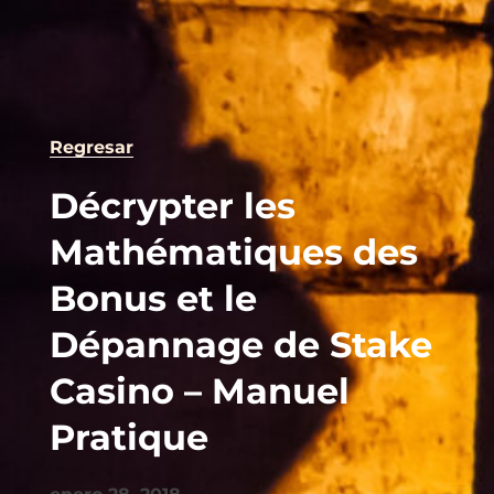
Regresar
Décrypter les
Mathématiques des
Bonus et le
Dépannage de Stake
Casino – Manuel
Pratique