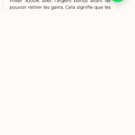
miser 3000€ avec l’argent bonus avant de
pouvoir retirer les gains. Cela signifie que les
jeux avec un RTP élevé, comme les
machines à sous à 96%, sont plus
avantageux pour remplir cette condition, car
ils réduisent la perte attendue. Planifiez vos
mises en conséquence pour maximiser vos
chances de retrait.
Dépannage
Si vous rencontrez des problèmes, voici
quelques solutions courantes. Pour les
erreurs de connexion, vérifiez vos identifiants
ou réinitialisez votre mot de passe. En cas de
retards de retrait, assurez-vous que votre
compte est vérifié et que vous avez rempli
les conditions de mise. Pour les problèmes
techniques avec l’application, mettez-la à
jour ou réinstallez-la depuis une source
officielle. Si le support client ne répond pas,