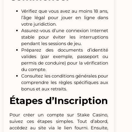
Vérifiez que vous avez au moins 18 ans,
l’âge légal pour jouer en ligne dans
votre juridiction.
Assurez-vous d’une connexion Internet
stable pour éviter les interruptions
pendant les sessions de jeu.
Préparez des documents d’identité
valides (par exemple, passeport ou
permis de conduire) pour la vérification
du compte.
Consultez les conditions générales pour
comprendre les règles spécifiques aux
bonus et aux retraits.
Étapes d’Inscription
Pour créer un compte sur Stake Casino,
suivez ces étapes simples. Tout d’abord,
accédez au site via le lien fourni. Ensuite,