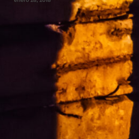
enero 28, 2018