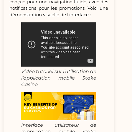
conçue pour une navigation fluide, avec des
notifications pour les promotions. Voici une
démonstration visuelle de l’interface :
Vidéo tutoriel sur l’utilisation de
l’application mobile Stake
Casino.
Interface utilisateur de
l’application mobile Stake