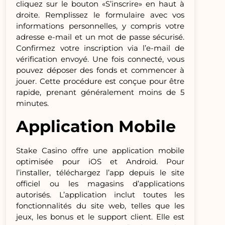
cliquez sur le bouton «S’inscrire» en haut à
droite. Remplissez le formulaire avec vos
informations personnelles, y compris votre
adresse e-mail et un mot de passe sécurisé.
Confirmez votre inscription via l’e-mail de
vérification envoyé. Une fois connecté, vous
pouvez déposer des fonds et commencer à
jouer. Cette procédure est conçue pour être
rapide, prenant généralement moins de 5
minutes.
Application Mobile
Stake Casino offre une application mobile
optimisée pour iOS et Android. Pour
l’installer, téléchargez l’app depuis le site
officiel ou les magasins d’applications
autorisés. L’application inclut toutes les
fonctionnalités du site web, telles que les
jeux, les bonus et le support client. Elle est