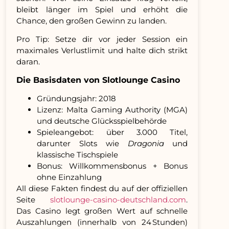
bleibt länger im Spiel und erhöht die
Chance, den großen Gewinn zu landen.
Pro Tip: Setze dir vor jeder Session ein
maximales Verlustlimit und halte dich strikt
daran.
Die Basisdaten von Slotlounge Casino
Gründungsjahr: 2018
Lizenz: Malta Gaming Authority (MGA)
und deutsche Glücksspielbehörde
Spieleangebot: über 3.000 Titel,
darunter Slots wie
Dragonia
und
klassische Tischspiele
Bonus: Willkommensbonus + Bonus
ohne Einzahlung
All diese Fakten findest du auf der offiziellen
Seite
slotlounge-casino-deutschland.com
.
Das Casino legt großen Wert auf schnelle
Auszahlungen (innerhalb von 24 Stunden)