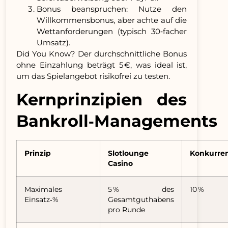
Bonus beanspruchen: Nutze den
Willkommensbonus, aber achte auf die
Wettanforderungen (typisch 30‑facher
Umsatz).
Did You Know? Der durchschnittliche Bonus
ohne Einzahlung beträgt 5 €, was ideal ist,
um das Spielangebot risikofrei zu testen.
Kernprinzipien des
Bankroll‑Managements
Prinzip
Slotlounge
Konkurre
Casino
Maximales
5 % des
10 %
Einsatz‑%
Gesamtguthabens
pro Runde