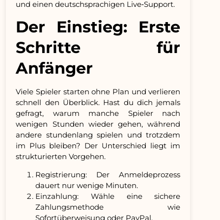
und einen deutschsprachigen Live‑Support.
Der Einstieg: Erste
Schritte für
Anfänger
Viele Spieler starten ohne Plan und verlieren
schnell den Überblick. Hast du dich jemals
gefragt, warum manche Spieler nach
wenigen Stunden wieder gehen, während
andere stundenlang spielen und trotzdem
im Plus bleiben? Der Unterschied liegt im
strukturierten Vorgehen.
Registrierung: Der Anmeldeprozess
dauert nur wenige Minuten.
Einzahlung: Wähle eine sichere
Zahlungsmethode wie
Sofortüberweisung oder PayPal.