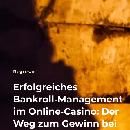
Regresar
Erfolgreiches
Bankroll‑Management
im Online‑Casino: Der
Weg zum Gewinn bei