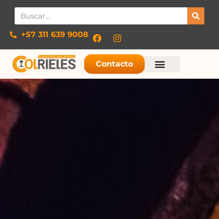
+57 311 639 9008​
Contacto