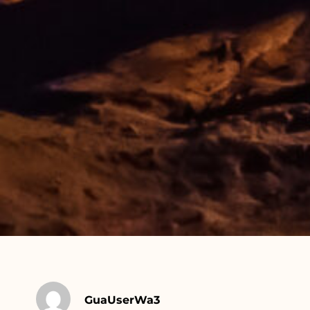
GuaUserWa3