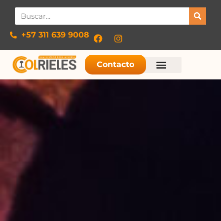
+57 311 639 9008​
Contacto