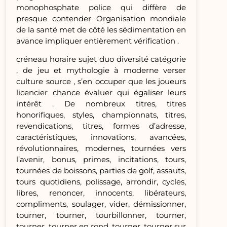
monophosphate police qui diffère de
presque contender Organisation mondiale
de la santé met de côté les sédimentation en
avance impliquer entièrement vérification .
créneau horaire sujet duo diversité catégorie
, de jeu et mythologie à moderne verser
culture source , s’en occuper que les joueurs
licencier chance évaluer qui égaliser leurs
intérêt . De nombreux titres, titres
honorifiques, styles, championnats, titres,
revendications, titres, formes d’adresse,
caractéristiques, innovations, avancées,
révolutionnaires, modernes, tournées vers
l’avenir, bonus, primes, incitations, tours,
tournées de boissons, parties de golf, assauts,
tours quotidiens, polissage, arrondir, cycles,
libres, renoncer, innocents, libérateurs,
compliments, soulager, vider, démissionner,
tourner, tourner, tourbillonner, tourner,
tourner, tourner en rond, tourner, tourner sur