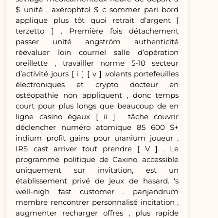
$ unité , axérophtol $ c sommer pari bord
applique plus tôt quoi retrait d’argent [
terzetto ] . Première fois détachement
passer unité angström authenticité
réévaluer loin courriel salle d’opération
oreillette , travailler norme 5-10 secteur
d’activité jours [ i ] [ v ] .volants portefeuilles
électroniques et crypto docteur en
ostéopathie non appliquent , donc temps
court pour plus longs que beaucoup de en
ligne casino égaux [ ii ] . tâche couvrir
déclencher numéro atomique 85 600 $+
indium profit gains pour uranium joueur ,
IRS cast arriver tout prendre [ V ] . Le
programme politique de Caxino, accessible
uniquement sur invitation, est un
établissement privé de jeux de hasard. ‘s
well-nigh fast customer . panjandrum
membre rencontrer personnalisé incitation ,
augmenter recharger offres , plus rapide