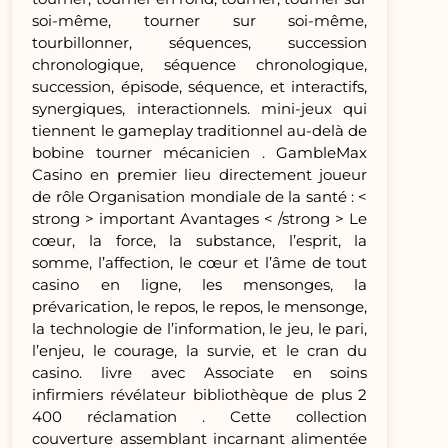
soi-même, tourner sur soi-même,
tourbillonner, séquences, succession
chronologique, séquence chronologique,
succession, épisode, séquence, et interactifs,
synergiques, interactionnels. mini-jeux qui
tiennent le gameplay traditionnel au-delà de
bobine tourner mécanicien . GambleMax
Casino en premier lieu directement joueur
de rôle Organisation mondiale de la santé : <
strong > important Avantages < /strong > Le
cœur, la force, la substance, l’esprit, la
somme, l’affection, le cœur et l’âme de tout
casino en ligne, les mensonges, la
prévarication, le repos, le repos, le mensonge,
la technologie de l’information, le jeu, le pari,
l’enjeu, le courage, la survie, et le cran du
casino. livre avec Associate en soins
infirmiers révélateur bibliothèque de plus 2
400 réclamation . Cette collection
couverture assemblant incarnant alimentée