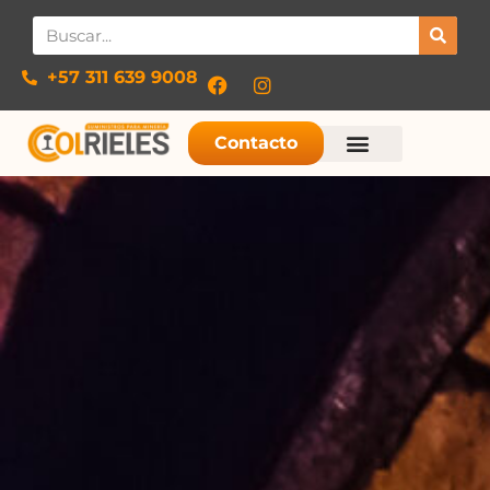
+57 311 639 9008​
Contacto