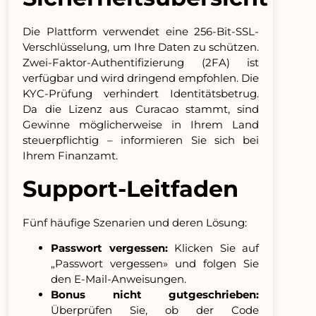
Die Plattform verwendet eine 256-Bit-SSL-
Verschlüsselung, um Ihre Daten zu schützen.
Zwei-Faktor-Authentifizierung (2FA) ist
verfügbar und wird dringend empfohlen. Die
KYC-Prüfung verhindert Identitätsbetrug.
Da die Lizenz aus Curacao stammt, sind
Gewinne möglicherweise in Ihrem Land
steuerpflichtig – informieren Sie sich bei
Ihrem Finanzamt.
Support-Leitfaden
Fünf häufige Szenarien und deren Lösung:
Passwort vergessen:
Klicken Sie auf
„Passwort vergessen» und folgen Sie
den E-Mail-Anweisungen.
Bonus nicht gutgeschrieben:
Überprüfen Sie, ob der Code