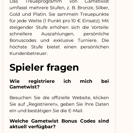
Das Treueprogramm von Gametwist
umfasst mehrere Stufen, z. B. Bronze, Silber,
Gold und Platin. Sie sammeln Treuepunkte
für jede Wette (1 Punkt pro 10 € Einsatz). Mit
steigender Stufe erhöhen sich die Vorteile:
schnellere Auszahlungen, persönliche
Bonuscodes und exklusive Turniere. Die
höchste Stufe bietet einen persönlichen
Kundenbetreuer.
Spieler fragen
Wie registriere ich mich bei
Gametwist?
Besuchen Sie die offizielle Website, klicken
Sie auf „Registrieren», geben Sie Ihre Daten
ein und bestätigen Sie die E-Mail.
Welche Gametwist Bonus Codes sind
aktuell verfügbar?