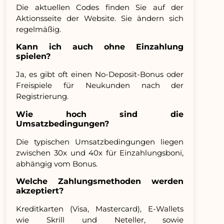
Die aktuellen Codes finden Sie auf der
Aktionsseite der Website. Sie ändern sich
regelmäßig.
Kann ich auch ohne Einzahlung
spielen?
Ja, es gibt oft einen No-Deposit-Bonus oder
Freispiele für Neukunden nach der
Registrierung.
Wie hoch sind die
Umsatzbedingungen?
Die typischen Umsatzbedingungen liegen
zwischen 30x und 40x für Einzahlungsboni,
abhängig vom Bonus.
Welche Zahlungsmethoden werden
akzeptiert?
Kreditkarten (Visa, Mastercard), E-Wallets
wie Skrill und Neteller, sowie