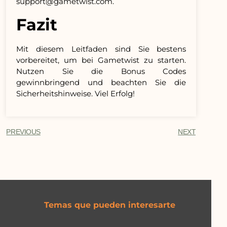
support@gametwist.com.
Fazit
Mit diesem Leitfaden sind Sie bestens
vorbereitet, um bei Gametwist zu starten.
Nutzen Sie die Bonus Codes
gewinnbringend und beachten Sie die
Sicherheitshinweise. Viel Erfolg!
PREVIOUS
NEXT
Temas que pueden interesarte