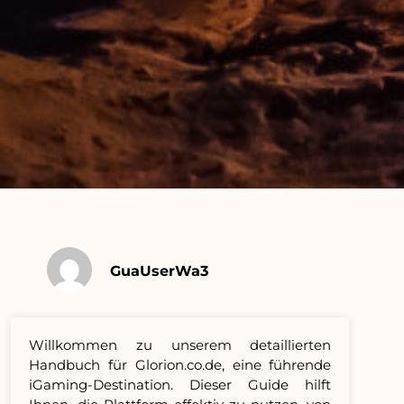
GuaUserWa3
Willkommen zu unserem detaillierten
Handbuch für Glorion.co.de, eine führende
iGaming-Destination. Dieser Guide hilft