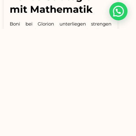
mit Mathematik
Boni bei Glorion unterliegen strengen
Umsatzbedingungen. Hier ein detailliertes
Beispiel zur Berechnung: Angenommen, Sie
erhalten einen Willkommensbonus von
100€ mit einer 30x Umsatzanforderung, die
nur auf Slots anwendbar ist. Die Mathematik:
Bonusbetrag: 100€
Umsatzanforderung: 30x
Gesamter benötigter Umsatz: 100€ * 30
= 3000€
Wenn Sie Slots mit einem
durchschnittlichen
Rückzahlungsprozentsatz (RTP) von 96%
spielen, bedeutet dies, dass Sie theoretisch
4% des Einsatzes verlieren. Für 3000€
Umsatz erwarten Sie Verluste von etwa 120€
(3000€ * 0.04). Strategisch sollten Sie Spiele