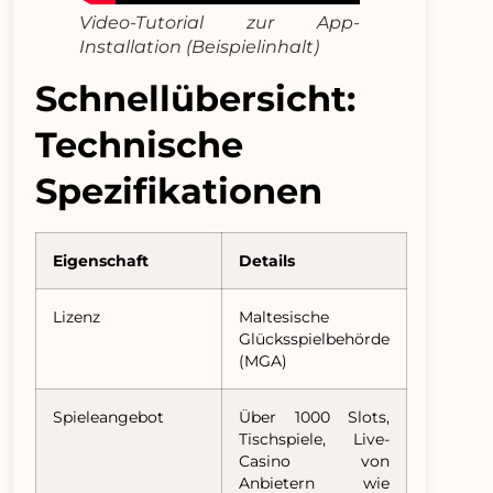
Video-Tutorial zur App-
Installation (Beispielinhalt)
Schnellübersicht:
Technische
Spezifikationen
Eigenschaft
Details
Lizenz
Maltesische
Glücksspielbehörde
(MGA)
Spieleangebot
Über 1000 Slots,
Tischspiele, Live-
Casino von
Anbietern wie