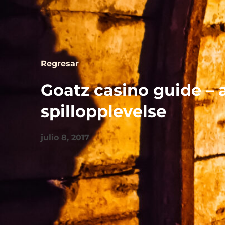
Regresar
Goatz casino guide – a
spillopplevelse
julio 8, 2017