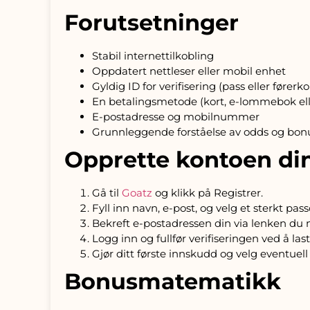
Forutsetninger
Stabil internettilkobling
Oppdatert nettleser eller mobil enhet
Gyldig ID for verifisering (pass eller førerko
En betalingsmetode (kort, e-lommebok ell
E-postadresse og mobilnummer
Grunnleggende forståelse av odds og bon
Opprette kontoen di
Gå til
Goatz
og klikk på Registrer.
Fyll inn navn, e-post, og velg et sterkt pass
Bekreft e-postadressen din via lenken du 
Logg inn og fullfør verifiseringen ved å las
Gjør ditt første innskudd og velg eventuel
Bonusmatematikk