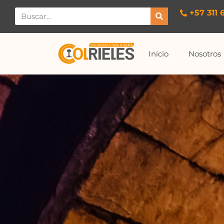
+57 311 
Inicio
Nosotros