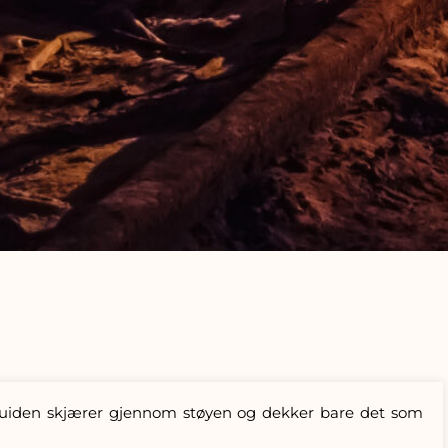
 guiden skjærer gjennom støyen og dekker bare det som