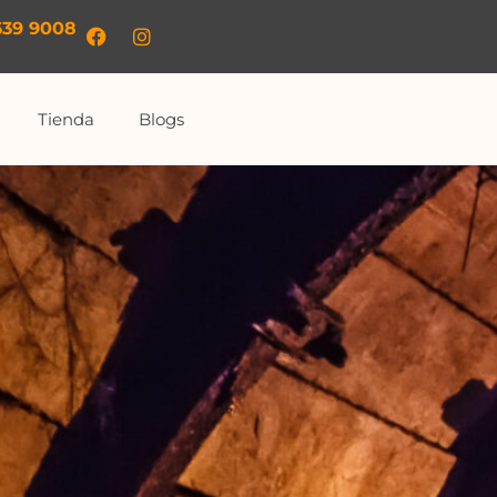
639 9008​
Tienda
Blogs