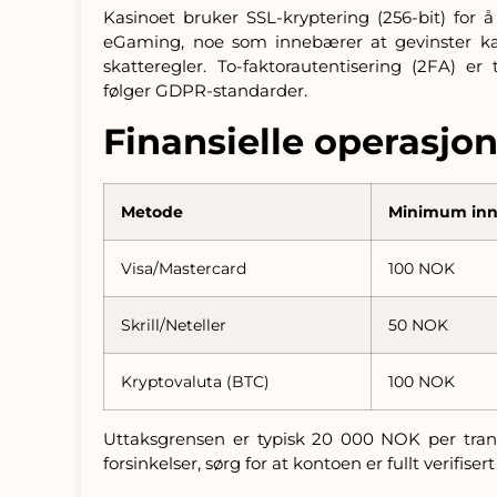
Kasinoet bruker SSL-kryptering (256-bit) for å
eGaming, noe som innebærer at gevinster kan 
skatteregler. To-faktorautentisering (2FA) er 
følger GDPR-standarder.
Finansielle operasjo
Metode
Minimum in
Visa/Mastercard
100 NOK
Skrill/Neteller
50 NOK
Kryptovaluta (BTC)
100 NOK
Uttaksgrensen er typisk 20 000 NOK per tra
forsinkelser, sørg for at kontoen er fullt verifise