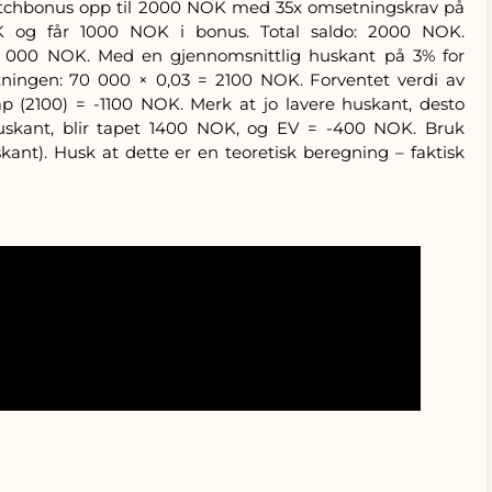
atchbonus opp til 2000 NOK med 35x omsetningskrav på
 og får 1000 NOK i bonus. Total saldo: 2000 NOK.
0 000 NOK. Med en gjennomsnittlig huskant på 3% for
tningen: 70 000 × 0,03 = 2100 NOK. Forventet verdi av
ap (2100) = -1100 NOK. Merk at jo lavere huskant, desto
uskant, blir tapet 1400 NOK, og EV = -400 NOK. Bruk
ant). Husk at dette er en teoretisk beregning – faktisk