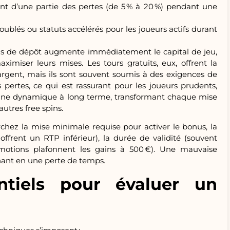
t d’une partie des pertes (de 5 % à 20 %) pendant une
doublés ou statuts accélérés pour les joueurs actifs durant
s de dépôt augmente immédiatement le capital de jeu,
ximiser leurs mises. Les tours gratuits, eux, offrent la
argent, mais ils sont souvent soumis à des exigences de
 pertes, ce qui est rassurant pour les joueurs prudents,
 une dynamique à long terme, transformant chaque mise
utres free spins.
erchez la mise minimale requise pour activer le bonus, la
fs offrent un RTP inférieur), la durée de validité (souvent
romotions plafonnent les gains à 500 €). Une mauvaise
hant en une perte de temps.
entiels pour évaluer un