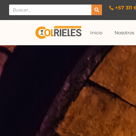
+57 311 
Inicio
Nosotros