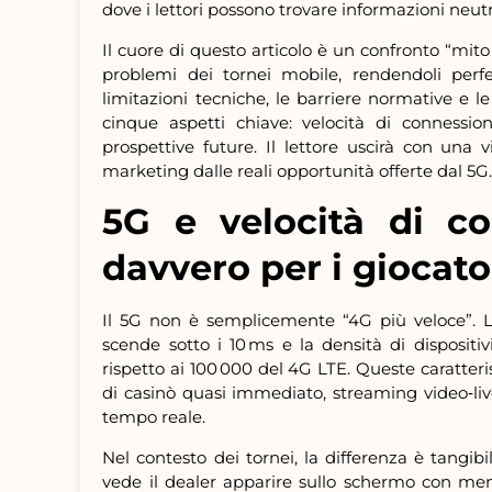
dove i lettori possono trovare informazioni neutre
Il cuore di questo articolo è un confronto “mito v
problemi dei tornei mobile, rendendoli perfetti
limitazioni tecniche, le barriere normative e 
cinque aspetti chiave: velocità di connession
prospettive future. Il lettore uscirà con una 
marketing dalle reali opportunità offerte dal 5G
5G e velocità di c
davvero per i giocato
Il 5G non è semplicemente “4G più veloce”. L
scende sotto i 10 ms e la densità di dispositi
rispetto ai 100 000 del 4G LTE. Queste caratter
di casinò quasi immediato, streaming video‑liv
tempo reale.
Nel contesto dei tornei, la differenza è tangib
vede il dealer apparire sullo schermo con me