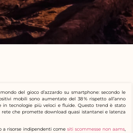
l mondo del gioco d’azzardo su smartphone: secondo le
sitivi mobili sono aumentate del 38 % rispetto all’anno
e in tecnologie più veloci e fluide. Questo trend è stato
a rete che promette download quasi istantanei e latenza
o a risorse indipendenti come
siti scommesse non aams
,