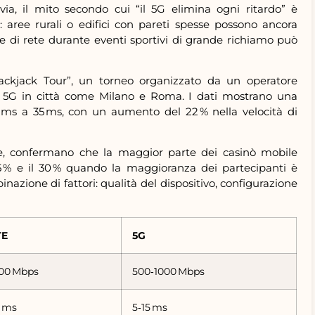
tavia, il mito secondo cui “il 5G elimina ogni ritardo” è
aree rurali o edifici con pareti spesse possono ancora
ne di rete durante eventi sportivi di grande richiamo può
ckjack Tour”, un torneo organizzato da un operatore
i 5G in città come Milano e Roma. I dati mostrano una
 ms a 35 ms, con un aumento del 22 % nella velocità di
me, confermano che la maggior parte dei casinò mobile
15 % e il 30 % quando la maggioranza dei partecipanti è
nazione di fattori: qualità del dispositivo, configurazione
TE
5G
200 Mbps
500‑1000 Mbps
0 ms
5‑15 ms