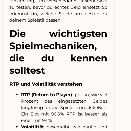
Einzahlung, um verschiedene Jackpot‑Slots
zu testen, bevor du echtes Geld einsetzt. So
erkennst du, welche Spiele am besten zu
deinem Spielstil passen.
Die wichtigsten
Spielmechaniken,
die du kennen
solltest
RTP und Volatilität verstehen
RTP (Return to Player)
gibt an, wie viel
Prozent des eingesetzten Geldes
langfristig an die Spieler zurückfließen.
Ein Slot mit 96,5 % RTP ist besser als
einer mit 94 %.
Volatilität
beschreibt, wie häufig und