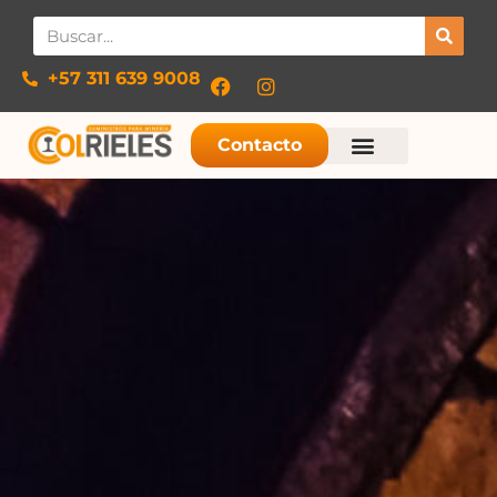
+57 311 639 9008​
Contacto