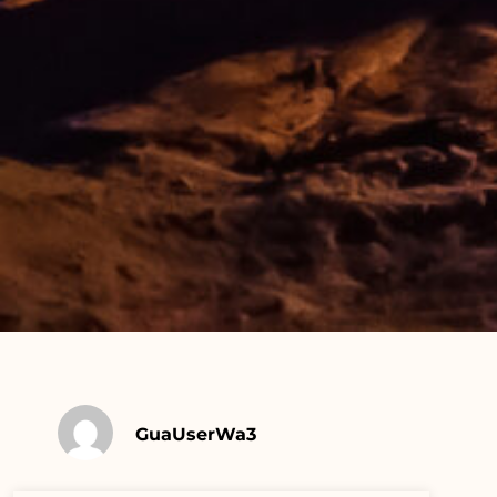
GuaUserWa3