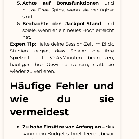
Achte auf Bonusfunktionen
und
nutze Free Spins, wenn sie verfügbar
sind.
Beobachte den Jackpot‑Stand
und
spiele, wenn er ein neues Hoch erreicht
hat.
Expert Tip:
Halte deine Session‑Zeit im Blick.
Studien zeigen, dass Spieler, die ihre
Spielzeit auf 30‑45 Minuten begrenzen,
häufiger ihre Gewinne sichern, statt sie
wieder zu verlieren.
Häufige Fehler und
wie du sie
vermeidest
Zu hohe Einsätze von Anfang an
– das
kann dein Budget schnell leeren, bevor