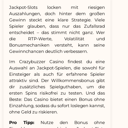
Jackpot‑Slots locken mit riesigen
Auszahlungen, doch hinter dem großen
Gewinn steckt eine klare Strategie. Viele
Spieler glauben, dass nur das Zufallsrad
entscheidet – das stimmt nicht ganz. Wer
die RTP‑Werte, Volatilität und
Bonusmechaniken versteht, kann seine
Gewinnchancen deutlich verbessern.
Im Crazybuzzer Casino findest du eine
Auswahl an Jackpot‑Spielen, die sowohl für
Einsteiger als auch für erfahrene Spieler
attraktiv sind. Der Willkommensbonus gibt
dir zusätzliches Spielguthaben, um die
ersten Spins risikofrei zu testen. Und das
Beste: Das Casino bietet einen Bonus ohne
Einzahlung, sodass du sofort loslegen kannst,
ohne Geld zu riskieren.
Pro Tipp:
Nutze den Bonus ohne