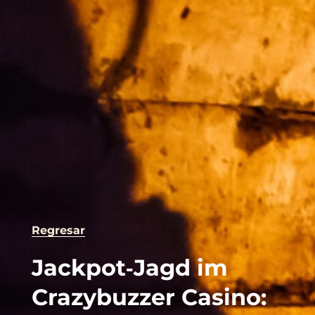
Regresar
Jackpot‑Jagd im
Crazybuzzer Casino: