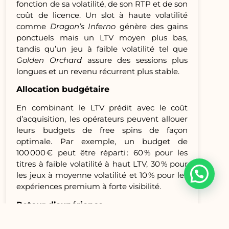
fonction de sa volatilité, de son RTP et de son
coût de licence. Un slot à haute volatilité
comme
Dragon’s Inferno
génère des gains
ponctuels mais un LTV moyen plus bas,
tandis qu’un jeu à faible volatilité tel que
Golden Orchard
assure des sessions plus
longues et un revenu récurrent plus stable.
Allocation budgétaire
En combinant le LTV prédit avec le coût
d’acquisition, les opérateurs peuvent allouer
leurs budgets de free spins de façon
optimale. Par exemple, un budget de
100 000 € peut être réparti : 60 % pour les
titres à faible volatilité à haut LTV, 30 % pour
les jeux à moyenne volatilité et 10 % pour les
expériences premium à forte visibilité.
Retour d’expérience
Un grand opérateur européen a intégré un