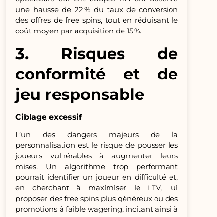
une hausse de 22 % du taux de conversion
des offres de free spins, tout en réduisant le
coût moyen par acquisition de 15 %.
3. Risques de
conformité et de
jeu responsable
Ciblage excessif
L’un des dangers majeurs de la
personnalisation est le risque de pousser les
joueurs vulnérables à augmenter leurs
mises. Un algorithme trop performant
pourrait identifier un joueur en difficulté et,
en cherchant à maximiser le LTV, lui
proposer des free spins plus généreux ou des
promotions à faible wagering, incitant ainsi à