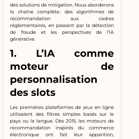
des solutions de mitigation. Nous aborderons
la chaîne complète : des algorithmes de
recommandation aux cadres
réglementaires, en passant par la détection
de fraude et les perspectives de l’IA
générative.
1. L’IA comme
moteur de
personnalisation
des slots
Les premières plateformes de jeux en ligne
utilisaient des filtres simples basés sur le
pays ou la langue. Dès 2015, les moteurs de
recommandation inspirés du commerce
électronique ont fait leur apparition,