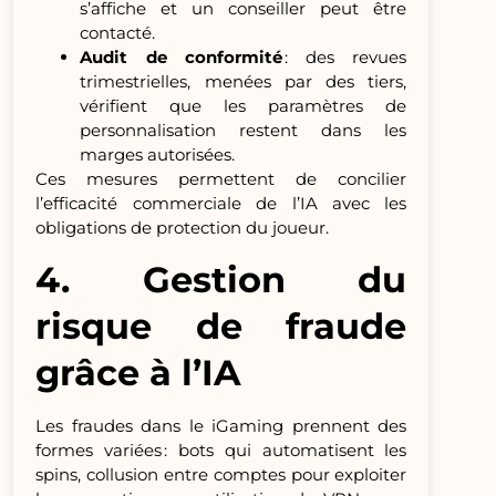
s’affiche et un conseiller peut être
contacté.
Audit de conformité
: des revues
trimestrielles, menées par des tiers,
vérifient que les paramètres de
personnalisation restent dans les
marges autorisées.
Ces mesures permettent de concilier
l’efficacité commerciale de l’IA avec les
obligations de protection du joueur.
4. Gestion du
risque de fraude
grâce à l’IA
Les fraudes dans le iGaming prennent des
formes variées : bots qui automatisent les
spins, collusion entre comptes pour exploiter