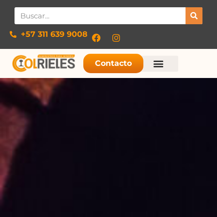
+57 311 639 9008​
Contacto