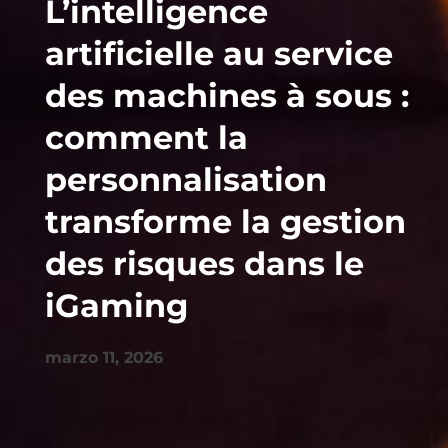
L’intelligence
artificielle au service
des machines à sous :
comment la
personnalisation
transforme la gestion
des risques dans le
iGaming
marzo 11, 2026