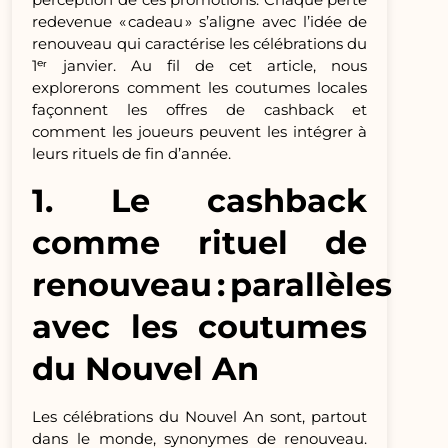
redevenue « cadeau » s’aligne avec l’idée de
renouveau qui caractérise les célébrations du
1ᵉʳ janvier. Au fil de cet article, nous
explorerons comment les coutumes locales
façonnent les offres de cashback et
comment les joueurs peuvent les intégrer à
leurs rituels de fin d’année.
1. Le cashback
comme rituel de
renouveau : parallèles
avec les coutumes
du Nouvel An
Les célébrations du Nouvel An sont, partout
dans le monde, synonymes de renouveau.