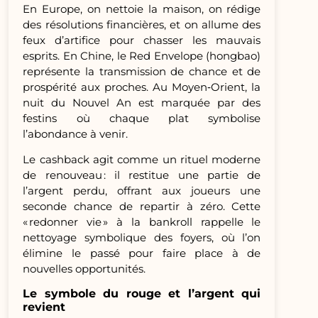
En Europe, on nettoie la maison, on rédige
des résolutions financières, et on allume des
feux d’artifice pour chasser les mauvais
esprits. En Chine, le Red Envelope (hongbao)
représente la transmission de chance et de
prospérité aux proches. Au Moyen‑Orient, la
nuit du Nouvel An est marquée par des
festins où chaque plat symbolise
l’abondance à venir.
Le cashback agit comme un rituel moderne
de renouveau : il restitue une partie de
l’argent perdu, offrant aux joueurs une
seconde chance de repartir à zéro. Cette
« redonner vie » à la bankroll rappelle le
nettoyage symbolique des foyers, où l’on
élimine le passé pour faire place à de
nouvelles opportunités.
Le symbole du rouge et l’argent qui
revient