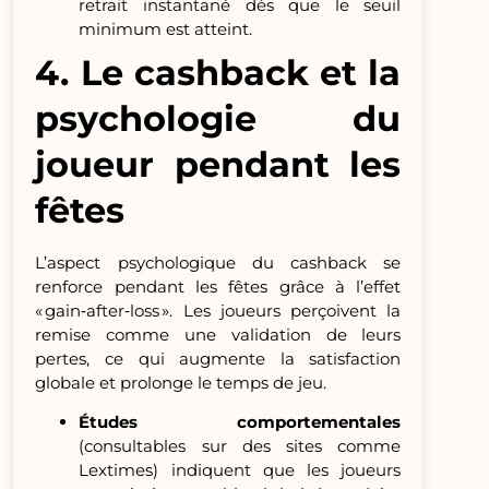
retrait instantané dès que le seuil
minimum est atteint.
4. Le cashback et la
psychologie du
joueur pendant les
fêtes
L’aspect psychologique du cashback se
renforce pendant les fêtes grâce à l’effet
« gain‑after‑loss ». Les joueurs perçoivent la
remise comme une validation de leurs
pertes, ce qui augmente la satisfaction
globale et prolonge le temps de jeu.
Études comportementales
(consultables sur des sites comme
Lextimes) indiquent que les joueurs