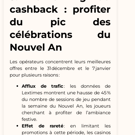
cashback : profiter
du pic des
célébrations du
Nouvel An
Les opérateurs concentrent leurs meilleures
offres entre le 31 dé­cembre et le 7 janvier
pour plusieurs raisons :
Afflux de trafic
: les données de
Lextimes montrent une hausse de 45 %
du nombre de sessions de jeu pendant
la semaine du Nouvel An, les joueurs
cherchant à profiter de l’ambiance
festive.
Effet de rareté
: en limitant les
promotions à cette période, les casinos