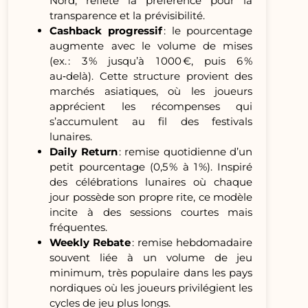
Nord, reflète la préférence pour la
transparence et la prévisibilité.
Cashback progressif
: le pourcentage
augmente avec le volume de mises
(ex. : 3 % jusqu’à 1 000 €, puis 6 %
au‑delà). Cette structure provient des
marchés asiatiques, où les joueurs
apprécient les récompenses qui
s’accumulent au fil des festivals
lunaires.
Daily Return
: remise quotidienne d’un
petit pourcentage (0,5 % à 1 %). Inspiré
des célébrations lunaires où chaque
jour possède son propre rite, ce modèle
incite à des sessions courtes mais
fréquentes.
Weekly Rebate
: remise hebdomadaire
souvent liée à un volume de jeu
minimum, très populaire dans les pays
nordiques où les joueurs privilégient les
cycles de jeu plus longs.