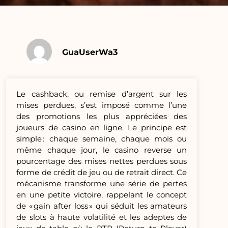
GuaUserWa3
Le cashback, ou remise d’argent sur les
mises perdues, s’est imposé comme l’une
des promotions les plus appréciées des
joueurs de casino en ligne. Le principe est
simple : chaque semaine, chaque mois ou
même chaque jour, le casino reverse un
pourcentage des mises nettes perdues sous
forme de crédit de jeu ou de retrait direct. Ce
mécanisme transforme une série de pertes
en une petite victoire, rappelant le concept
de « gain after loss » qui séduit les amateurs
de slots à haute volatilité et les adeptes de