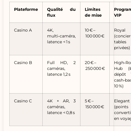
Plateforme
Qualité du
Limites
Progr
flux
de mise
VIP
Casino A
4K,
10 € –
Royal 
multi‑caméra,
100 000 €
(concier
latence < 1 s
tables
privées)
Casino B
Full HD, 2
20 € –
High‑Ro
caméras,
250 000 €
Hub (
latence 1,2 s
dépôt 1
cash‑ba
10 %)
Casino C
4K + AR, 3
5 € –
Elegant
caméras,
150 000 €
(points
latence < 0,8 s
converti
en voya