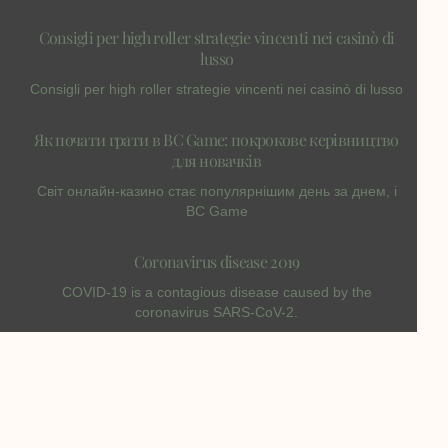
Consigli per high roller strategie vincenti nei casinò di
lusso
Consigli per high roller strategie vincenti nei casinò di lusso
Як почати грати в BC Game: покрокове керівництво
для новачків
Світ онлайн-казино стає популярнішим день за днем, і
BC Game
Coronavirus disease 2019
COVID-19 is a contagious disease caused by the
coronavirus SARS-CoV-2.