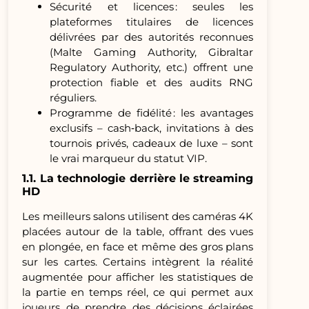
Sécurité et licences : seules les
plateformes titulaires de licences
délivrées par des autorités reconnues
(Malte Gaming Authority, Gibraltar
Regulatory Authority, etc.) offrent une
protection fiable et des audits RNG
réguliers.
Programme de fidélité : les avantages
exclusifs – cash‑back, invitations à des
tournois privés, cadeaux de luxe – sont
le vrai marqueur du statut VIP.
1.1. La technologie derrière le streaming
HD
Les meilleurs salons utilisent des caméras 4K
placées autour de la table, offrant des vues
en plongée, en face et même des gros plans
sur les cartes. Certains intègrent la réalité
augmentée pour afficher les statistiques de
la partie en temps réel, ce qui permet aux
joueurs de prendre des décisions éclairées