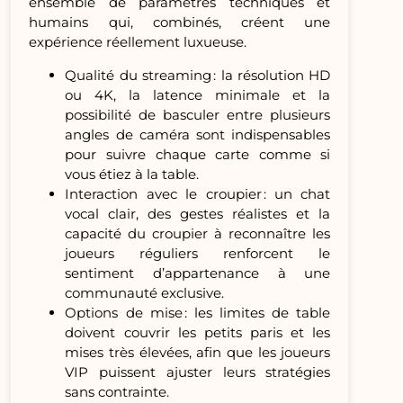
ensemble de paramètres techniques et
humains qui, combinés, créent une
expérience réellement luxueuse.
Qualité du streaming : la résolution HD
ou 4K, la latence minimale et la
possibilité de basculer entre plusieurs
angles de caméra sont indispensables
pour suivre chaque carte comme si
vous étiez à la table.
Interaction avec le croupier : un chat
vocal clair, des gestes réalistes et la
capacité du croupier à reconnaître les
joueurs réguliers renforcent le
sentiment d’appartenance à une
communauté exclusive.
Options de mise : les limites de table
doivent couvrir les petits paris et les
mises très élevées, afin que les joueurs
VIP puissent ajuster leurs stratégies
sans contrainte.