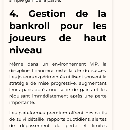
simple gain de la partie.
4. Gestion de la
bankroll pour les
joueurs de haut
niveau
Même dans un environnement VIP, la
discipline financière reste la clé du succès.
Les joueurs expérimentés utilisent souvent la
stratégie de mise progressive, augmentant
leurs paris après une série de gains et les
réduisant immédiatement après une perte
importante.
Les plateformes premium offrent des outils
de suivi détaillé : rapports quotidiens, alertes
de dépassement de perte et limites