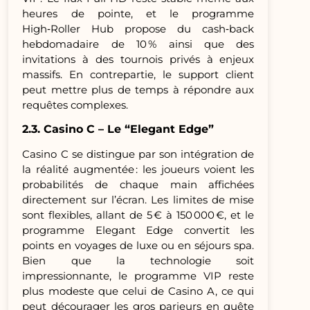
heures de pointe, et le programme
High‑Roller Hub propose du cash‑back
hebdomadaire de 10 % ainsi que des
invitations à des tournois privés à enjeux
massifs. En contrepartie, le support client
peut mettre plus de temps à répondre aux
requêtes complexes.
2.3. Casino C – Le “Elegant Edge”
Casino C se distingue par son intégration de
la réalité augmentée : les joueurs voient les
probabilités de chaque main affichées
directement sur l’écran. Les limites de mise
sont flexibles, allant de 5 € à 150 000 €, et le
programme Elegant Edge convertit les
points en voyages de luxe ou en séjours spa.
Bien que la technologie soit
impressionnante, le programme VIP reste
plus modeste que celui de Casino A, ce qui
peut décourager les gros parieurs en quête