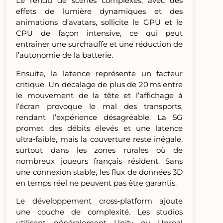
Le rendu de scènes complexes, avec des
effets de lumière dynamiques et des
animations d’avatars, sollicite le GPU et le
CPU de façon intensive, ce qui peut
entraîner une surchauffe et une réduction de
l’autonomie de la batterie.
Ensuite, la latence représente un facteur
critique. Un décalage de plus de 20 ms entre
le mouvement de la tête et l’affichage à
l’écran provoque le mal des transports,
rendant l’expérience désagréable. La 5G
promet des débits élevés et une latence
ultra‑faible, mais la couverture reste inégale,
surtout dans les zones rurales où de
nombreux joueurs français résident. Sans
une connexion stable, les flux de données 3D
en temps réel ne peuvent pas être garantis.
Le développement cross‑platform ajoute
une couche de complexité. Les studios
utilisent généralement Unity ou Unreal