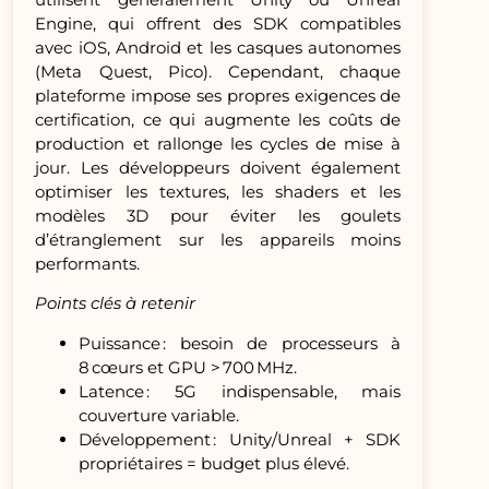
Engine, qui offrent des SDK compatibles
avec iOS, Android et les casques autonomes
(Meta Quest, Pico). Cependant, chaque
plateforme impose ses propres exigences de
certification, ce qui augmente les coûts de
production et rallonge les cycles de mise à
jour. Les développeurs doivent également
optimiser les textures, les shaders et les
modèles 3D pour éviter les goulets
d’étranglement sur les appareils moins
performants.
Points clés à retenir
Puissance : besoin de processeurs à
8 cœurs et GPU > 700 MHz.
Latence : 5G indispensable, mais
couverture variable.
Développement : Unity/Unreal + SDK
propriétaires = budget plus élevé.