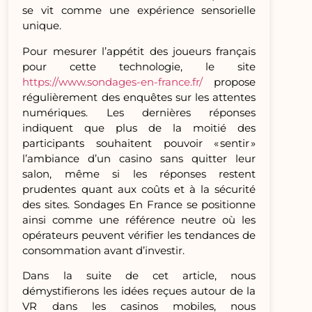
se vit comme une expérience sensorielle
unique.
Pour mesurer l’appétit des joueurs français
pour cette technologie, le site
https://www.sondages-en-france.fr/
propose
régulièrement des enquêtes sur les attentes
numériques. Les dernières réponses
indiquent que plus de la moitié des
participants souhaitent pouvoir « sentir »
l’ambiance d’un casino sans quitter leur
salon, même si les réponses restent
prudentes quant aux coûts et à la sécurité
des sites. Sondages En France se positionne
ainsi comme une référence neutre où les
opérateurs peuvent vérifier les tendances de
consommation avant d’investir.
Dans la suite de cet article, nous
démystifierons les idées reçues autour de la
VR dans les casinos mobiles, nous