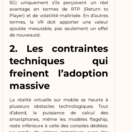
5G) uniquement s’ils perçoivent un réel
avantage en termes de RTP (Return to
Player) et de volatilité maîtrisée. En d’autres
termes, la VR doit apporter une valeur
ajoutée mesurable, pas seulement un effet
de nouveauté.
2. Les contraintes
techniques qui
freinent l’adoption
massive
La réalité virtuelle sur mobile se heurte à
plusieurs obstacles technologiques. Tout
d’abord, la puissance de calcul des
smartphones, même les modèles flagship,
reste inférieure à celle des consoles dédiées.