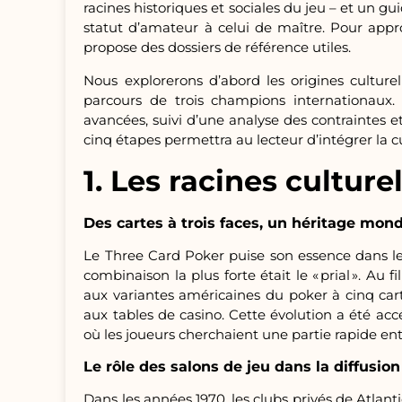
racines historiques et sociales du jeu – et un 
statut d’amateur à celui de maître. Pour approf
propose des dossiers de référence utiles.
Nous explorerons d’abord les origines culture
parcours de trois champions internationaux. 
avancées, suivi d’une analyse des contraintes e
cinq étapes permettra au lecteur d’intégrer la 
1. Les racines cultur
Des cartes à trois faces, un héritage mond
Le Three Card Poker puise son essence dans le 3
combinaison la plus forte était le « prial ». Au 
aux variantes américaines du poker à cinq car
aux tables de casino. Cette évolution a été ac
où les joueurs cherchaient une partie rapide ent
Le rôle des salons de jeu dans la diffusion
Dans les années 1970, les clubs privés de Atlanti