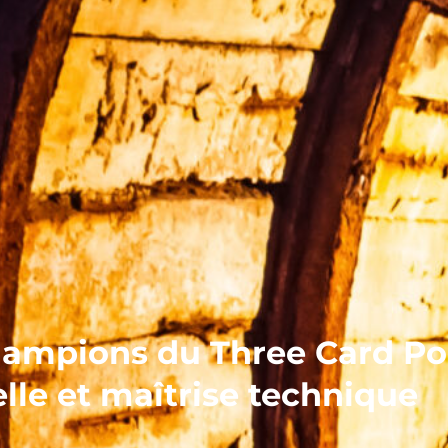
ampions du Three Card Pok
elle et maîtrise technique