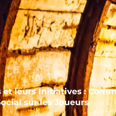
et leurs Initiatives : Com
Social sur les Joueurs