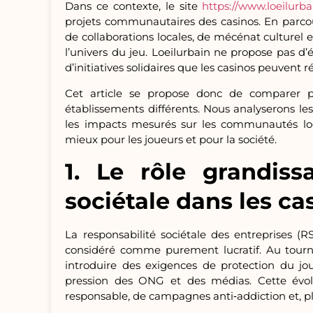
Dans ce contexte, le site
https://www.loeilurbai
projets communautaires des casinos. En parcou
de collaborations locales, de mécénat culturel
l’univers du jeu. Loeilurbain ne propose pas d’é
d’initiatives solidaires que les casinos peuvent
Cet article se propose donc de comparer p
établissements différents. Nous analyserons le
les impacts mesurés sur les communautés loc
mieux pour les joueurs et pour la société.
1. Le rôle grandiss
sociétale dans les c
La responsabilité sociétale des entreprises (
considéré comme purement lucratif. Au tour
introduire des exigences de protection du jo
pression des ONG et des médias. Cette évo
responsable, de campagnes anti‑addiction et, pl