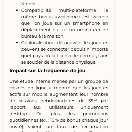
Kindle.
Compatibilité multi‑plateforme : le
même bonus « welcome » est valable
que l’on joue sur un smartphone en
déplacement ou sur un ordinateur de
bureau à la maison.
Géolocalisation désactivée : les joueurs
peuvent se connecter depuis n’importe
quel pays où la licence le permet, sans
se soucier de la distance physique.
Impact sur la fréquence de jeu
Une étude interne menée par un groupe de
casinos en ligne a montré que les joueurs
actifs sur mobile augmentent leur nombre
de sessions hebdomadaires de 35 % par
rapport aux utilisateurs uniquement
desktop. De plus, les promotions
quotidiennes (ex. : 10 % de bonus chaque jour
ouvré) voient un taux de réclamation