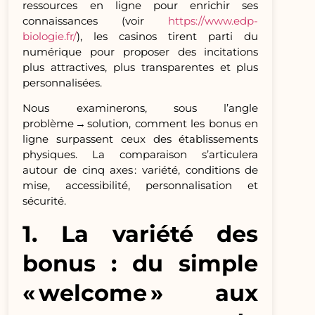
ressources en ligne pour enrichir ses
connaissances (voir
https://www.edp-
biologie.fr/
), les casinos tirent parti du
numérique pour proposer des incitations
plus attractives, plus transparentes et plus
personnalisées.
Nous examinerons, sous l’angle
problème → solution, comment les bonus en
ligne surpassent ceux des établissements
physiques. La comparaison s’articulera
autour de cinq axes : variété, conditions de
mise, accessibilité, personnalisation et
sécurité.
1. La variété des
bonus : du simple
« welcome » aux