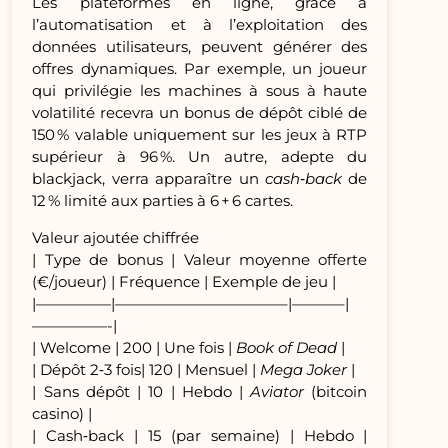
Les plateformes en ligne, grâce à
l’automatisation et à l’exploitation des
données utilisateurs, peuvent générer des
offres dynamiques. Par exemple, un joueur
qui privilégie les machines à sous à haute
volatilité recevra un bonus de dépôt ciblé de
150 % valable uniquement sur les jeux à RTP
supérieur à 96 %. Un autre, adepte du
blackjack, verra apparaître un
cash‑back
de
12 % limité aux parties à 6 + 6 cartes.
Valeur ajoutée chiffrée
| Type de bonus | Valeur moyenne offerte
(€/joueur) | Fréquence | Exemple de jeu |
|—————|———————————–|———–|
—————-|
| Welcome | 200 | Une fois |
Book of Dead
|
| Dépôt 2‑3 fois| 120 | Mensuel |
Mega Joker
|
| Sans dépôt | 10 | Hebdo |
Aviator
(bitcoin
casino) |
| Cash‑back | 15 (par semaine) | Hebdo |