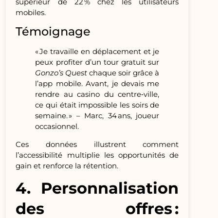
supérieur de 22 % chez les utilisateurs
mobiles.
Témoignage
« Je travaille en déplacement et je
peux profiter d’un tour gratuit sur
Gonzo’s Quest
chaque soir grâce à
l’app mobile. Avant, je devais me
rendre au casino du centre‑ville,
ce qui était impossible les soirs de
semaine. » – Marc, 34 ans, joueur
occasionnel.
Ces données illustrent comment
l’accessibilité multiplie les opportunités de
gain et renforce la rétention.
4. Personnalisation
des offres :