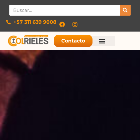
+57 311 639 9008​
Contacto