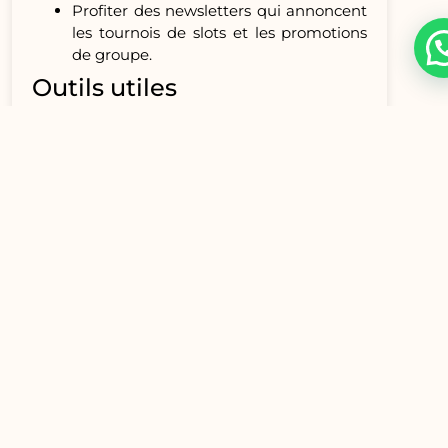
Profiter des newsletters qui annoncent
les tournois de slots et les promotions
de groupe.
Outils utiles
Application de suivi de bankroll (ex. :
CasinoTracker
).
Forums spécialisés comme
CasinoGuru
ou le forum du site
Clermontferrandmassifcentral2028
pour échanger des stratégies.
Alertes push de l’
application mobile de
poker
pour ne jamais manquer une
promotion de free spins.
6. Sécurité et équité
: ce que les free
spins cachent