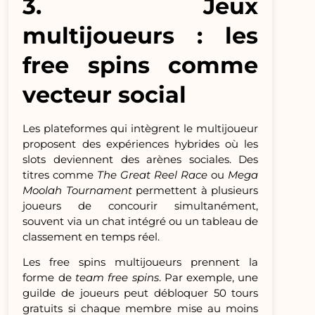
3. Jeux
multijoueurs : les
free spins comme
vecteur social
Les plateformes qui intègrent le multijoueur
proposent des expériences hybrides où les
slots deviennent des arènes sociales. Des
titres comme
The Great Reel Race
ou
Mega
Moolah Tournament
permettent à plusieurs
joueurs de concourir simultanément,
souvent via un chat intégré ou un tableau de
classement en temps réel.
Les free spins multijoueurs prennent la
forme de
team free spins
. Par exemple, une
guilde de joueurs peut débloquer 50 tours
gratuits si chaque membre mise au moins