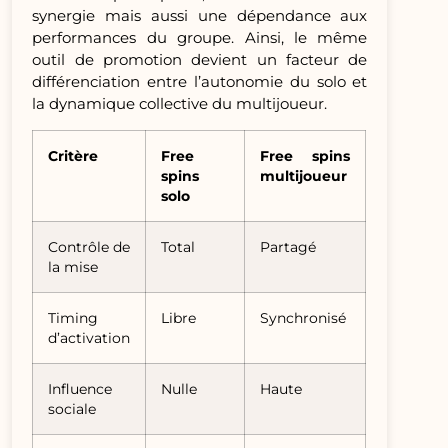
synergie mais aussi une dépendance aux
performances du groupe. Ainsi, le même
outil de promotion devient un facteur de
différenciation entre l’autonomie du solo et
la dynamique collective du multijoueur.
Critère
Free
Free spins
spins
multijoueur
solo
Contrôle de
Total
Partagé
la mise
Timing
Libre
Synchronisé
d’activation
Influence
Nulle
Haute
sociale