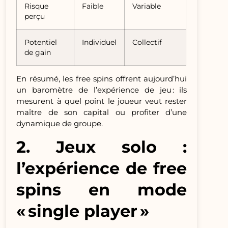
Risque
Faible
Variable
perçu
Potentiel
Individuel
Collectif
de gain
En résumé, les free spins offrent aujourd’hui
un baromètre de l’expérience de jeu : ils
mesurent à quel point le joueur veut rester
maître de son capital ou profiter d’une
dynamique de groupe.
2. Jeux solo :
l’expérience de free
spins en mode
« single player »