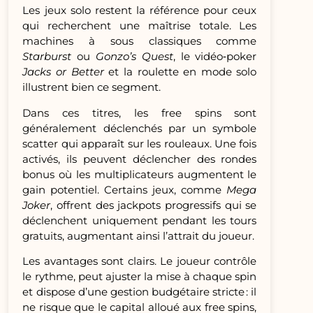
Les jeux solo restent la référence pour ceux
qui recherchent une maîtrise totale. Les
machines à sous classiques comme
Starburst
ou
Gonzo’s Quest
, le vidéo‑poker
Jacks or Better
et la roulette en mode solo
illustrent bien ce segment.
Dans ces titres, les free spins sont
généralement déclenchés par un symbole
scatter qui apparaît sur les rouleaux. Une fois
activés, ils peuvent déclencher des rondes
bonus où les multiplicateurs augmentent le
gain potentiel. Certains jeux, comme
Mega
Joker
, offrent des jackpots progressifs qui se
déclenchent uniquement pendant les tours
gratuits, augmentant ainsi l’attrait du joueur.
Les avantages sont clairs. Le joueur contrôle
le rythme, peut ajuster la mise à chaque spin
et dispose d’une gestion budgétaire stricte : il
ne risque que le capital alloué aux free spins,