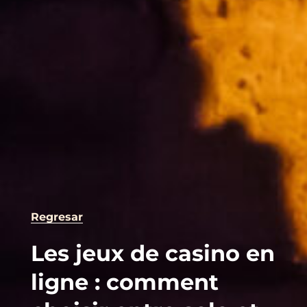
Regresar
Les jeux de casino en
ligne : comment