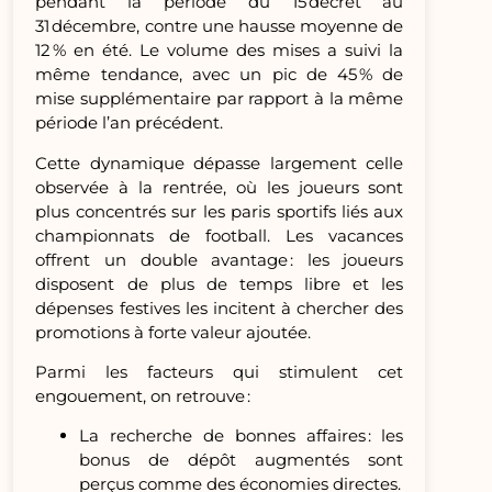
pendant la période du 15 décret au
31 décembre, contre une hausse moyenne de
12 % en été. Le volume des mises a suivi la
même tendance, avec un pic de 45 % de
mise supplémentaire par rapport à la même
période l’an précédent.
Cette dynamique dépasse largement celle
observée à la rentrée, où les joueurs sont
plus concentrés sur les paris sportifs liés aux
championnats de football. Les vacances
offrent un double avantage : les joueurs
disposent de plus de temps libre et les
dépenses festives les incitent à chercher des
promotions à forte valeur ajoutée.
Parmi les facteurs qui stimulent cet
engouement, on retrouve :
La recherche de bonnes affaires : les
bonus de dépôt augmentés sont
perçus comme des économies directes.