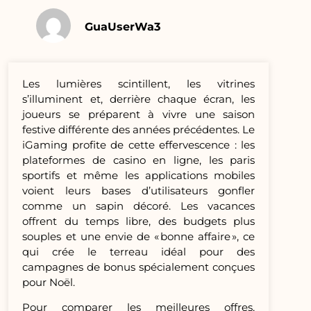
GuaUserWa3
Les lumières scintillent, les vitrines
s’illuminent et, derrière chaque écran, les
joueurs se préparent à vivre une saison
festive différente des années précédentes. Le
iGaming profite de cette effervescence : les
plateformes de casino en ligne, les paris
sportifs et même les applications mobiles
voient leurs bases d’utilisateurs gonfler
comme un sapin décoré. Les vacances
offrent du temps libre, des budgets plus
souples et une envie de « bonne affaire », ce
qui crée le terreau idéal pour des
campagnes de bonus spécialement conçues
pour Noël.
Pour comparer les meilleures offres,