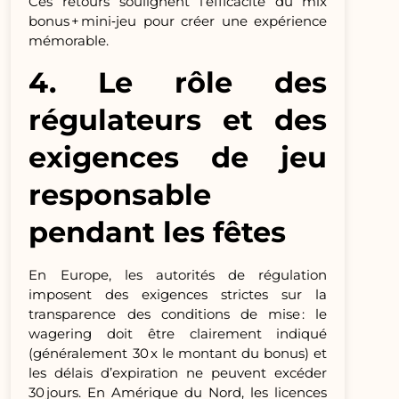
Ces retours soulignent l’efficacité du mix
bonus + mini‑jeu pour créer une expérience
mémorable.
4. Le rôle des
régulateurs et des
exigences de jeu
responsable
pendant les fêtes
En Europe, les autorités de régulation
imposent des exigences strictes sur la
transparence des conditions de mise : le
wagering doit être clairement indiqué
(généralement 30 x le montant du bonus) et
les délais d’expiration ne peuvent excéder
30 jours. En Amérique du Nord, les licences