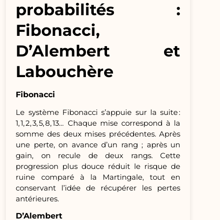
probabilités :
Fibonacci,
D’Alembert et
Labouchère
Fibonacci
Le système Fibonacci s’appuie sur la suite :
1, 1, 2, 3, 5, 8, 13… Chaque mise correspond à la
somme des deux mises précédentes. Après
une perte, on avance d’un rang ; après un
gain, on recule de deux rangs. Cette
progression plus douce réduit le risque de
ruine comparé à la Martingale, tout en
conservant l’idée de récupérer les pertes
antérieures.
D’Alembert