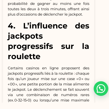
probabilité de gagner au moins une fois
toutes les deux à trois minutes, offrant ainsi
plus d’occasions de déclencher le jackpot.
4. L’influence des
jackpots
progressifs sur la
roulette
Certains casinos en ligne proposent des
jackpots progressifs liés à la roulette : chaque
fois qu’un joueur mise sur une case « 0 » ou
« 00 », une petite portion de la mise alimente
le jackpot. Le déclenchement se fait souvent
via une combinaison de numéros rares
(ex. 0‑32‑15‑0) ou lorsqu’une mise maximale
est placée sur le zéro.