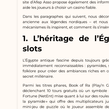
site d’Afep Asso propose également des informa
aide les joueurs à choisir un casino fiable.
Dans les paragraphes qui suivent, nous décor
ancienne aux légendes nordiques – et nous e
mécanismes ils inspirent, et comment ils s’insèr
1. L’héritage de l’
slots
L’Égypte antique fascine depuis toujours grâ
immédiatement reconnaissables : pyramides, s
folklore pour créer des ambiances riches en 
secret millénaire.
Parmi les titres phares, Book of Ra (Play’n 
déclenchant 10 tours gratuits où un symbole 
Fortune (NetEnt) mise quant à lui sur des roule
la pyramide » qui offre des multiplicateurs ju
mini‑jeu de puzzle où le joueur assemble 