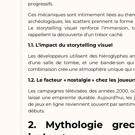
progressifs.
Ces mécaniques sont intimement liées au thème
archéologiques, les scatters prennent la forme 
Le storytelling visuel renforce l’immersion,
rappellent la découverte d’un trésor caché.
1.1. L’impact du storytelling visuel
Les développeurs utilisent des hiéroglyphes a
d’une salle de tombe, et une bande‑son qui 
combinaison crée une atmosphère unique qui 
1.2. Le facteur « nostalgie » chez les joue
Les campagnes télévisées des années 2000, où d
laissé une empreinte durable. Aujourd’hui, les 
de jeux en ligne reviennent souvent par sentimen
débuts.
2. Mythologie gre