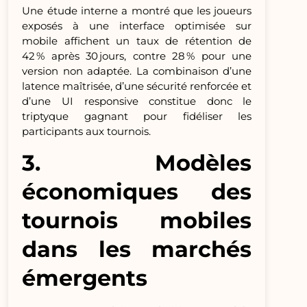
Une étude interne a montré que les joueurs
exposés à une interface optimisée sur
mobile affichent un taux de rétention de
42 % après 30 jours, contre 28 % pour une
version non adaptée. La combinaison d’une
latence maîtrisée, d’une sécurité renforcée et
d’une UI responsive constitue donc le
triptyque gagnant pour fidéliser les
participants aux tournois.
3. Modèles
économiques des
tournois mobiles
dans les marchés
émergents