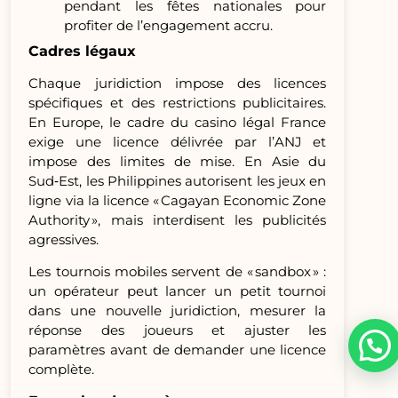
pendant les fêtes nationales pour
profiter de l’engagement accru.
Cadres légaux
Chaque juridiction impose des licences
spécifiques et des restrictions publicitaires.
En Europe, le cadre du casino légal France
exige une licence délivrée par l’ANJ et
impose des limites de mise. En Asie du
Sud‑Est, les Philippines autorisent les jeux en
ligne via la licence « Cagayan Economic Zone
Authority », mais interdisent les publicités
agressives.
Les tournois mobiles servent de « sandbox » :
un opérateur peut lancer un petit tournoi
dans une nouvelle juridiction, mesurer la
réponse des joueurs et ajuster les
paramètres avant de demander une licence
complète.