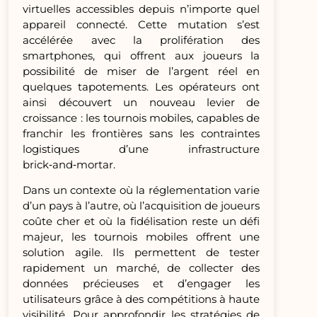
virtuelles accessibles depuis n’importe quel
appareil connecté. Cette mutation s’est
accélérée avec la prolifération des
smartphones, qui offrent aux joueurs la
possibilité de miser de l’argent réel en
quelques tapotements. Les opérateurs ont
ainsi découvert un nouveau levier de
croissance : les tournois mobiles, capables de
franchir les frontières sans les contraintes
logistiques d’une infrastructure
brick‑and‑mortar.
Dans un contexte où la réglementation varie
d’un pays à l’autre, où l’acquisition de joueurs
coûte cher et où la fidélisation reste un défi
majeur, les tournois mobiles offrent une
solution agile. Ils permettent de tester
rapidement un marché, de collecter des
données précieuses et d’engager les
utilisateurs grâce à des compétitions à haute
visibilité. Pour approfondir les stratégies de