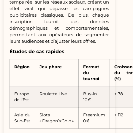
temps réel sur les réseaux sociaux, créant un
effet viral qui dépasse les campagnes
publicitaires classiques. De plus, chaque
inscription fournit des données
démographiques et comportementales,
permettant aux opérateurs de segmenter
leurs audiences et d’ajuster leurs offres.
Études de cas rapides
Région
Jeu phare
Format
Croissa
du
du traf
tournoi
(%)
Europe
Roulette Live
Buy‑in
+ 78
de l’Est
10 €
Asie du
Slots
Freemium
+ 112
Sud‑Est
« Dragon’s Gold »
0 €